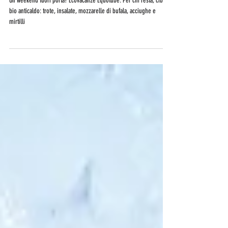
Trote, insalate, San Giovanni e le
ecovacanze da weekend
Un weekend fuori porta? Ecovacanze Equotube. Per chi resta, cibi
bio anticaldo: trote, insalate, mozzarelle di bufala, acciughe e
mirtilli