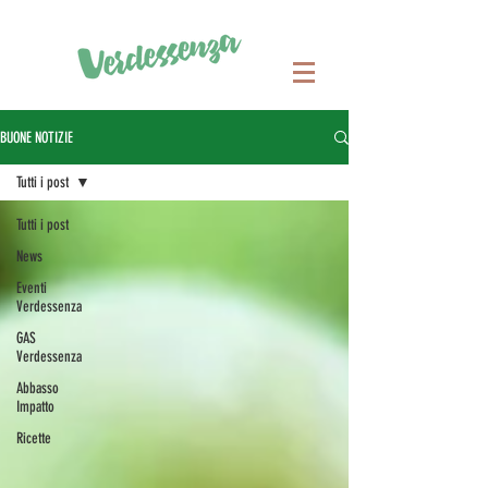
BUONE NOTIZIE
Tutti i post
Tutti i post
News
Eventi
Verdessenza
GAS
Verdessenza
Abbasso
Impatto
Ricette