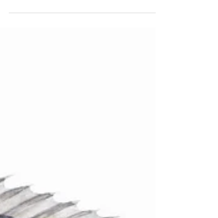
agosto? Avete fatto viaggi, visto miraggi, goduto dei parcheggi?...