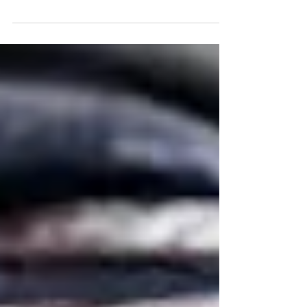
Torino, 25.7.2025 Newsletter rapida rapida, ché tante persone sono
già altrove in ferie (buone vacanze!). Le altre cercano le calze,
date...