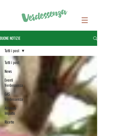
BUONE NOTIZIE
Tutti i post
Tutti i post
News
Eventi
Verdessenza
GAS
Verdessenza
Abbasso
Impatto
Ricette