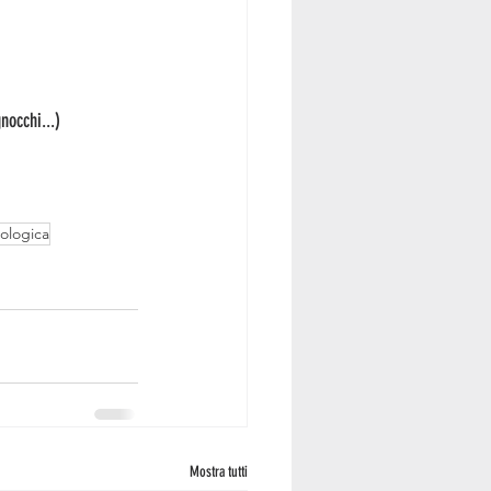
nocchi...)
iologica
Mostra tutti