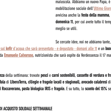
maiuscola. Abbiamo un nuovo Papa, è l
mobilitazione sociale dell'
Ultimo Gior
avvicina anche la 
festa della mamma
,
domenica 11
, per cui avete tutto il te
meglio se utili.
Se cercate idee, noi ne abbiamo tante,
 
sul
 kefir
 d'acqua che sarà presentato - e degustato - domani alle 11
 e un 
buo
da 
Emanuele Calvaruso
, nutrizionista che sarà ospite da Verdessenza il 17 ma
nza 
della settimana: trovate
 pesci 
e
 carni sostenibili
,
 cassette di verdura e fr
fala 
di
 LiberaTerra, ciliegie e fragole locali e stagionali, avocado calabresi 
di
i Roccaverano, pasta biologica IRIS
 e
 fragole.
 E su tutto, lo 
sconto del 15%
 s
DI ACQUISTO SOLIDALE SETTIMANALE