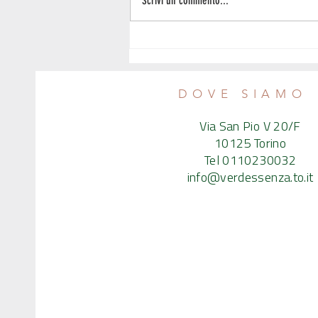
Scrivi un commento...
Il kefir d'acqua con Manuela e Nicolò,
ricette e degustazione - sabato 10
maggio 2025
DOVE SIAMO
Via San Pio V 20/F
10125 Torino
Tel 0110230032
info@verdessenza.to.it