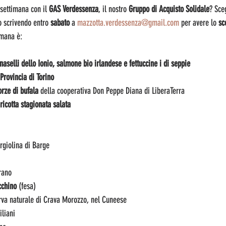
settimana con il 
GAS Verdessenza
, il nostro 
Gruppo di Acquisto Solidale
? Sce
 scrivendo entro 
sabato 
a 
mazzotta.verdessenza@gmail.com
 per avere lo 
sc
imana è:
, naselli dello Ionio, salmone bio irlandese e fettuccine i di seppie
 Provincia di Torino
orze di bufala
 della cooperativa Don Peppe Diana di LiberaTerra
ricotta stagionata salata
rgiolina di Barge
rano
cchino 
(fesa)
rva naturale di Crava Morozzo, nel Cuneese
iliani