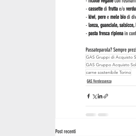
- 
ricotte
vegane
 con rosmari
-
 cassette 
di
 frutta
 e/o 
verdu
- 
kiwi
, 
pere 
e
 mele bio 
di di
-
 lonza, guanciale, salsicce
- 
pasta fresca ripiena
 in con
Passateparola? Sempre prezi
GAS Gruppi di Acquisto So
GAS Gruppo Acquisto Sol
carne sostenibile Torino
GAS Verdessenza
Post recenti