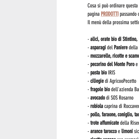
Cosa si può ordinare questa 
pagina 
PRODOTTI
 passando o
Il menù della prossima sett
- 
alici, orate bio di Stintino
- 
asparagi 
del 
Paniere 
della
- 
mozzarelle, ricotte e scam
- 
pecorino del Monte Poro
 e 
- 
pasta bio
 IRIS
- 
ciliegie
 di AgricooPecetto
- 
fragole bio
 dell'azienda Ba
- 
avocado
 di SOS Rosarno
- 
robiola 
caprina di Roccave
-
 pollo, faraone, coniglio, ta
-
 trote affumicate 
della Rise
- 
arance
tarocco 
e 
limoni
 sic