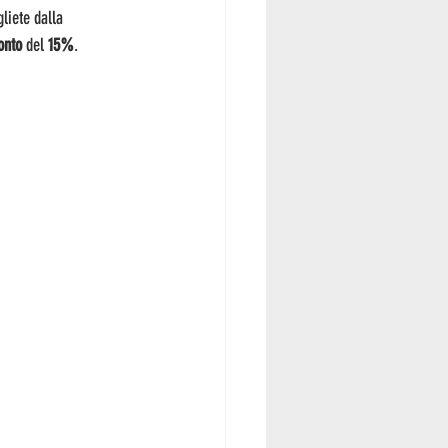
gliete dalla 
onto 
del
 15%
.