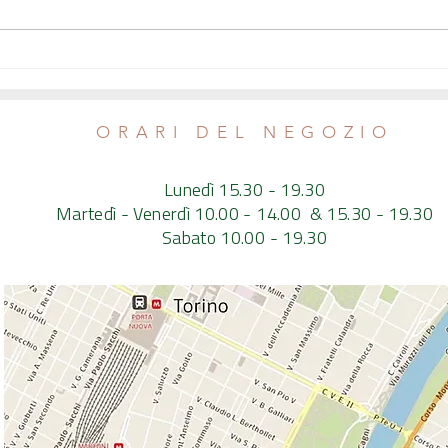
Che pesci pigliare? Consigli per
Allevam
scegliere pesce sostenibile, sano e
beness
buono
Elisa 
ORARI DEL NEGOZIO
Lunedì 15.30 - 19.30
Martedì - Venerdì 10.00 - 14.00 & 15.30 - 19.30
Sabato 10.00 - 19.30