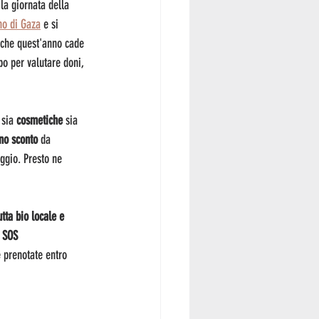
a giornata della 
no di Gaza
 e si 
 che quest'anno cade 
mpo per valutare doni, 
 sia 
cosmetiche
 sia 
no sconto
 da 
ggio. Presto ne 
utta bio locale e 
 
SOS 
e prenotate entro 