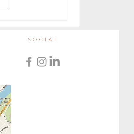
enti intensivi di polli, quando il
ere animale non c'è. Intervista a
Bianco dell‘ong Essere Animali
SOCIAL