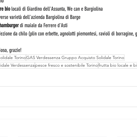
no
re bio
 locali di Giardino dell'Assunta, We can e Bargiolina
verse varietà dell'azienda Bargiolina di Barge
, hamburger 
di maiale da Ferrere d'Asti
fezione da chilo (plin con erbette, agnolotti piemontesi, ravioli di borragine, g
oso, grazie!
lidale Torino
GAS Verdessenza Gruppo Acquisto Solidale Torino
idale Verdessenza
pesce fresco e sostenibile Torino
frutta bio locale e b