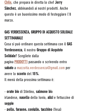
Chile
, che prepara in diretta lo chef 
Jerry 
Sànchez
, abbinandoli ai nostri prodotti. Anche 
questo è un buonissimo modo di festeggiare l'8 
marzo.
GAS VERDESSENZA, GRUPPO DI ACQUISTO SOLIDALE 
SETTIMANALE
Cosa si può ordinare questa settimana con il 
GAS 
Verdessenza
, il nostro 
Gruppo di Acquisto 
Solidale
? Scegliete dalla 
pagina 
PRODOTTI
 passando o scrivendo entro 
sabato 
a 
mazzotta.verdessenza@gmail.com
 per 
avere lo 
sconto 
del
 15%
.
Il menù della prossima settimana è:
- 
orate
bio 
di Stintino, 
salmone bi
o 
irlandese,
 nasello
 dello Ionio, 
alici
 e fettuccine di 
seppie
- 
pollo, faraone, coniglio, tacchino 
(fesa)