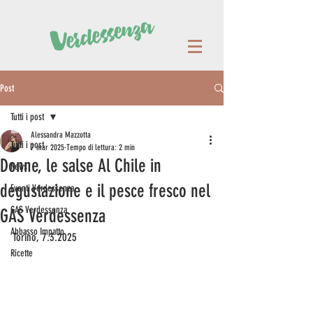
Post
Tutti i post
Alessandra Mazzotta
Tutti i post
7 mar 2025
Tempo di lettura: 2 min
Donne, le salse Al Chile in
News
degustazione e il pesce fresco nel
Eventi Verdessenza
GAS Verdessenza
GAS Verdessenza
Abbasso Impatto
Torino, 7.3.2025  
Ricette