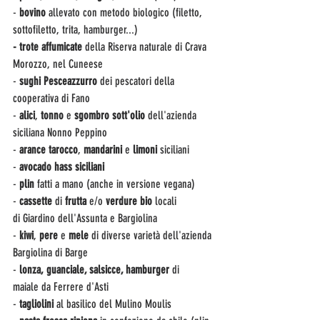
- 
bovino
 allevato con metodo biologico (filetto, 
sottofiletto, trita, hamburger...)
- trote affumicate 
della Riserva naturale di Crava 
Morozzo, nel Cuneese
- 
sughi
Pesceazzurro
 dei pescatori della 
cooperativa di Fano
- 
alici
,
 tonno 
e
 sgombro sott'olio
 dell'azienda 
siciliana Nonno Peppino
- 
arance
tarocco
,
 mandarini 
e 
limoni
 siciliani
- 
avocado hass siciliani
- 
plin
 fatti a mano (anche in versione vegana)
-
 cassette 
di
 frutta
 e/o 
verdure bio
 locali 
di Giardino dell'Assunta e Bargiolina
- 
kiwi
, 
pere 
e
 mele 
di diverse varietà dell'azienda 
Bargiolina di Barge
-
 lonza, guanciale, salsicce, hamburger 
di 
maiale da Ferrere d'Asti
- 
tagliolini 
al basilico del Mulino Moulis