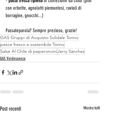
- 
pasta fresca ripiena
 in confezione da chilo (plin 
con erbette, agnolotti piemontesi, ravioli di 
borragine, gnocchi...)
Passateparola? Sempre prezioso, grazie!
GAS Gruppi di Acquisto Solidale Torino
pesce fresco e sostenibile Torino
Salse Al Chile di peperoncini
Jerry Sànchez
GAS Verdessenza
Post recenti
Mostra tutti