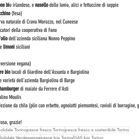
ne bi
o irlandese, e
 nasello
 dello Ionio, alici e fettuccine di seppie
cchino 
(fesa)
rva naturale di Crava Morozzo, nel Cuneese
catori della cooperativa di Fano
'olio
 dell'azienda siciliana Nonno Peppino
e 
limoni
 siciliani
n versione vegana)
re bio
 locali di Giardino dell'Assunta e Bargiolina
e varietà dell'azienda Bargiolina di Barge
, hamburger 
di maiale da Ferrere d'Asti
ulino Moulis
fezione da chilo (plin con erbette, agnolotti piemontesi, ravioli di borragine, g
oso, grazie!
lidale Torino
pesce fresco Torino
pesce fresco e sostenibile Torino
olidale Verdessenza
pesce bio Torino
GAS bio Torino