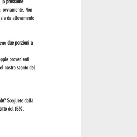
e la
 pressione 
e
, ovviamente. Non 
i sia da allevamento 
meno
 due porzioni a 
eppie provenienti 
el nostro sconto del 
ale
? Scegliete dalla 
onto 
del
 15%
.