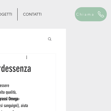
OGETTI
CONTATTI
Chiama
erdessenza
nessere 
alta qualità, 
grassi Omega-
si sanguigni), aiuta 