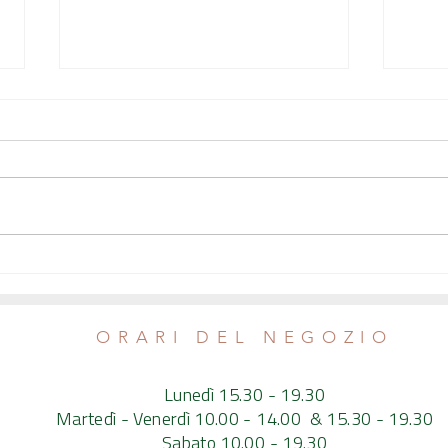
Tonno rosso da allevamento
Che pe
(insostenibile)
scegli
buono
ORARI DEL NEGOZIO
Lunedì 15.30 - 19.30
Martedì - Venerdì 10.00 - 14.00 & 15.30 - 19.30
Sabato 10.00 - 19.30