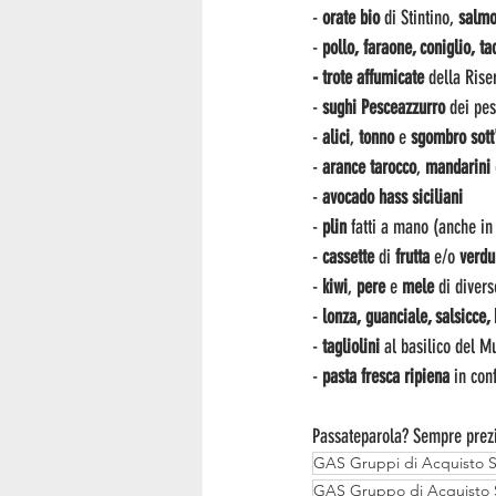
- 
orate
bio 
di Stintino, 
salmo
- 
pollo, faraone, coniglio, ta
- trote affumicate 
della Rise
- 
sughi
Pesceazzurro
 dei pes
- 
alici
,
 tonno 
e
 sgombro sott
- 
arance
tarocco
,
 mandarini 
- 
avocado hass siciliani
- 
plin
 fatti a mano (anche i
-
 cassette 
di
 frutta
 e/o 
verdu
- 
kiwi
, 
pere 
e
 mele 
di divers
-
 lonza, guanciale, salsicce
- 
tagliolini 
al basilico del M
- 
pasta fresca ripiena
 in con
Passateparola? Sempre prezi
GAS Gruppi di Acquisto So
GAS Gruppo di Acquisto S