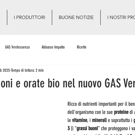
O
I PRODUTTORI
BUONE NOTIZIE
I NOSTRI PR
GAS Verdessenza
Abbasso Impatto
Ricette
eb 2025
Tempo di lettura: 2 min
moni e orate bio nel nuovo GAS V
Ricco di nutrienti importanti per il be
dell’organismo con le sue 
proteine
 di 
le 
vitamine
, i 
minerali
 e soprattutto i 
3 
(i
“
grassi buoni
” che proteggono i va