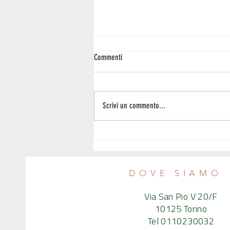
Commenti
Scrivi un commento...
I CosmEtici Noura, sabato 1° marzo
incontro con i produttori
DOVE SIAMO
Via San Pio V 20/F
10125 Torino
Tel 0110230032