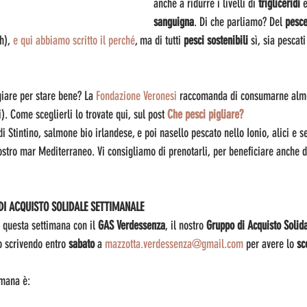
anche a ridurre i livelli di 
trigliceridi
 
sanguigna
. Di che parliamo? Del 
pesc
h), 
e qui abbiamo scritto il perché
, ma di tutti 
pesci sostenibili
 sì, sia pescat
are per stare bene? La 
Fondazione Veronesi
 raccomanda di consumarne al
. Come sceglierli lo trovate qui, sul post 
Che pesci pigliare?
i Stintino, salmone bio irlandese, e poi nasello pescato nello Ionio, alici e s
nostro mar Mediterraneo. Vi consigliamo di prenotarli, per beneficiare anche d
DI ACQUISTO SOLIDALE SETTIMANALE
 questa settimana con il 
GAS Verdessenza
, il nostro 
Gruppo di Acquisto Solid
 scrivendo entro 
sabato 
a 
mazzotta.verdessenza@gmail.com
 per avere lo 
sc
imana è: