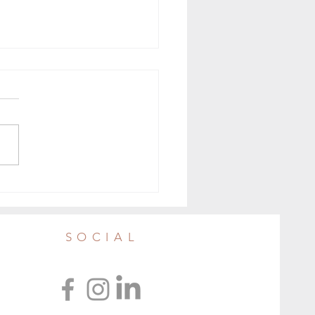
sci pigliare? Consigli per
ere pesce sostenibile, sano e
SOCIAL