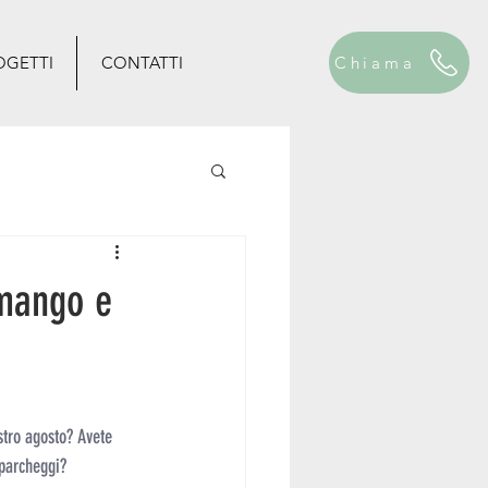
OGETTI
CONTATTI
Chiama
 mango e
stro agosto? Avete 
 parcheggi? 