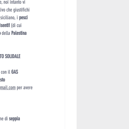
, noi intanto vi 
o che giustifichi 
 siciliano, i
 pesci 
sentif
 (di cui 
o 
della 
Palestina 
TO SOLIDALE 
con il 
GAS 
sto 
gmail.com
 per avere 
ne di 
seppia