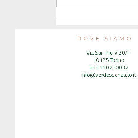
Il ricatto nascosto dei supermercati
all'agricoltura italiana (inchiesta di
Internazionale)
DOVE SIAMO
Via San Pio V 20/F
10125 Torino
Tel 0110230032
info@verdessenza.to.it