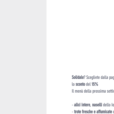
Solidale
? Scegliete dalla pa
lo 
sconto 
del
 15%
Il menù della prossima sett
-
 alici intere
, 
naselli
 dello I
- 
trote fresche e affumicate
 