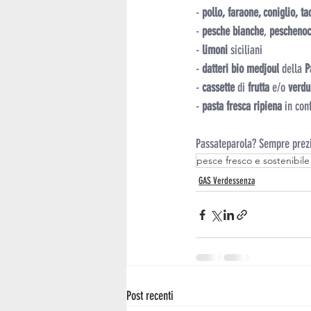
-
 pollo, faraone, coniglio, ta
- 
pesche bianche
, 
peschenoc
- 
limoni
 siciliani
- 
datteri bio medjoul
 della 
P
-
 cassette 
di
 frutta
 e/o 
verdu
- 
pasta fresca ripiena
 in con
Passateparola? Sempre prezi
pesce fresco e sostenibile
GAS Verdessenza
Post recenti