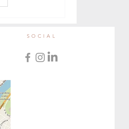
sci pigliare? Consigli per
ere pesce sostenibile, sano e
SOCIAL