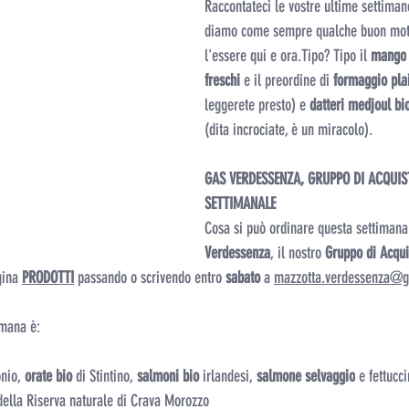
Raccontateci le vostre ultime settimane
diamo come sempre qualche buon motiv
l'essere qui e ora.Tipo? Tipo il 
mango
freschi 
e il preordine di 
formaggio plai
leggerete presto) e 
datteri medjoul bi
(dita incrociate, è un miracolo). 
GAS VERDESSENZA, GRUPPO DI ACQUIS
SETTIMANALE
Cosa si può ordinare questa settimana 
Verdessenza
, il nostro 
Gruppo di Acqui
gina 
PRODOTTI
 passando o scrivendo entro 
sabato 
a 
mazzotta.verdessenza@
imana è:
onio,
 orate bio 
di Stintino, 
salmoni bio 
irlandesi, 
salmone selvaggio
 e fettucci
della Riserva naturale di Crava Morozzo