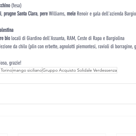
cchino 
(fesa)
i
, 
prugne Santa Clara
, 
pere
 Williams, 
mele
 Renoir e gala dell'azienda Bargio
alestina
re bio
 locali di Giardino dell'Assunta, RAM, Ceste di Rapa e Bargiolina
fezione da chilo (plin con erbette, agnolotti piemontesi, ravioli di borragine, g
oso, grazie!
 Torino
mango siciliano
Gruppo Acquisto Solidale Verdessenza