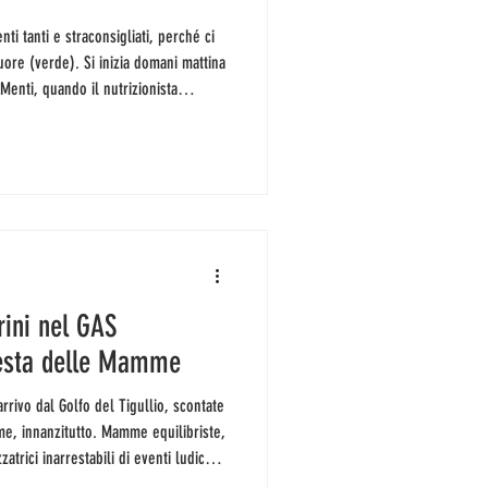
uore (verde). Si inizia domani mattina
Menti, quando il nutrizionista
rontarsi con noi su Il peso,
comportamento alimentare (che non
importanti, e non perché si avvicini
amentale capire qual
rini nel GAS
festa delle Mamme
e, innanzitutto. Mamme equilibriste,
atrici inarrestabili di eventi ludico-
ng, e, viste da fuori, wonderwomen