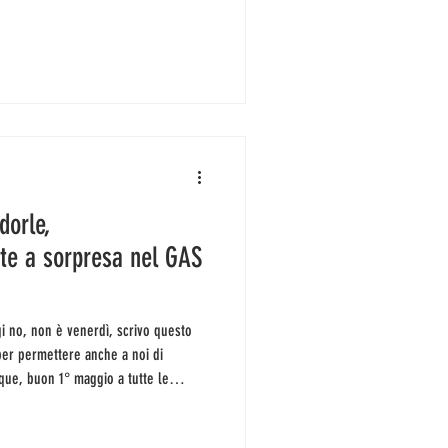
 chiediamo con la fronte imperlata
escere qualche pianta da
ene, ve lo merita
dorle,
tte a sorpresa nel GAS
 per permettere anche a noi di
que, buon 1° maggio a tutte le
esta ci ritrovate sabati ai soliti posti,
unicazione di servizio, stasera