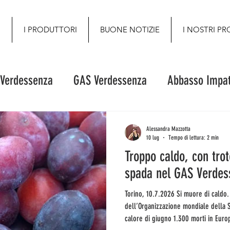
O
I PRODUTTORI
BUONE NOTIZIE
I NOSTRI PR
 Verdessenza
GAS Verdessenza
Abbasso Impat
Alessandra Mazzotta
10 lug
Tempo di lettura: 2 min
Troppo caldo, con tro
spada nel GAS Verdes
Torino, 10.7.2026 Si muore di caldo. Letteralmente: il capo
dell’Organizzazione mondiale della Sa
calore di giugno 1.300 morti in Euro