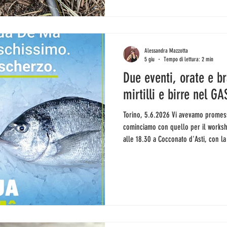
Alessandra Mazzotta
5 giu
Tempo di lettura: 2 min
Due eventi, orate e br
mirtilli e birre nel G
Torino, 5.6.2026 Vi avevamo promesso inviti ed eventi? Eccoli qui:
cominciamo con quello per il worksh
alle 18.30 a Cocconato d'Asti, con l
responsabili e antispreco, a forma di
Prenotazione obbligatoria scrivendo
limitati. Mercoledì 10 giugno invece 
della Guida di Torino ecologica, sost