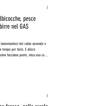
albicocche, pesce
 birre nel GAS
 tempo per farlo. E allora
simo facciamo ponte, mica una cosa
martedì è la festa della Repubblica e
eno ve lo auguriamo). Continuiamo
ugno Verdessenza il sabato chiuderà
 lavorare, chiederanno i più