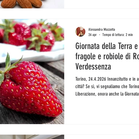
Verdessenza abbassa le saracinesche 
l'invito è a vederci prima. Cosa arri
Alessandra Mazzotta
24 apr
Tempo di lettura: 2 min
Giornata della Terra 
fragole e robiole di 
Verdessenza
Torino, 24.4.2026 Innanzitutto e in anticipo, buon 25 aprile. Sarete in
città? Se sì, vi segnaliamo che Torino
Liberazione, onora anche la Giornata 
saranno iniziative varie che coinvo
Mazzotta, tra le quali un paio di wor
intelligente: tra salute, sostenibilit
e un talk in cui parlo del costo ambi