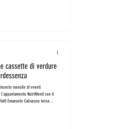
i di una pandemia. Non tutti erano
e a difendervi dalle ondate di calore?
ia condizionata (ma se l'avessero
, chi isola con lenz
e cassette di verdure
erdessenza
 l'appuntamento NutriMenti con il
nfatti Emanuele Calvaruso torna
 colazione (non) è uguale per tutti:
e falso mito e prendere spunto dalle
ndo. Appuntamento alle 11.30 con
 a 3520794033 (contributo 10 e