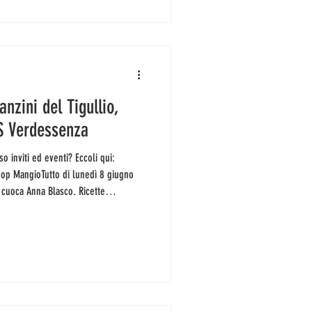
anzini del Tigullio,
AS Verdessenza
op MangioTutto di lunedì 8 giugno
a cuoca Anna Blasco. Ricette
 polpette dolci e salate.
 a info@hubcasabacolla.com. Posti
sarà la volta della presentazione
enibile e solidale, edita da Altrecono