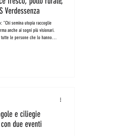
ce fresco, pollo rurale,
GAS Verdessenza
orma anche ai sogni più visionari.
a tutte le persone che lo hanno
morto ieri sera Carlin Petrini, patron
niversità del Gusto di Pollenzo, uno
l pianeta, secondo il quotidiano
anza rivoluzionari
gole e ciliegie
 con due eventi