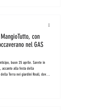
alle 19, con giustificazione, per cui
va nel GAS Ve
e MangioTutto, con
Roccaverano nel GAS
, accanto alla festa della
della Terra nei giardini Reali, dove ci
lgono anche me, che sono Alessandra
kshop di Anna Carlin sulla spesa
à e scelte consapevoli(dalle 11 alle 13)
entale d