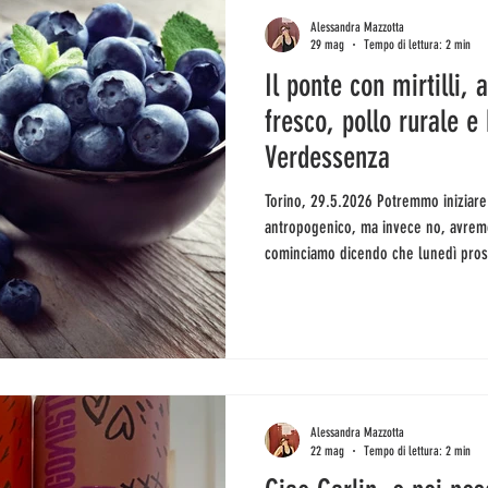
Alessandra Mazzotta
29 mag
Tempo di lettura: 2 min
Il ponte con mirtilli, 
fresco, pollo rurale e
Verdessenza
Torino, 29.5.2026 Potremmo iniziare lamentandoci del caldo anomalo e
antropogenico, ma invece no, avremo
cominciamo dicendo che lunedì pros
faraonica, più un ponticello perché 
sappiamo che sarete a zonzo (o alm
dicendo che per tutto il mese di gi
alle 13.30. Non abbiamo più voglia di
Alessandra Mazzotta
22 mag
Tempo di lettura: 2 min