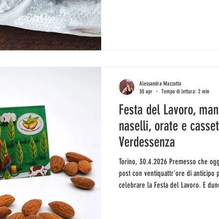
quasi mai stanche. Ma come fate?, ci
noi che riusciamo a malapena far cr
appartamento. Vi festeggiate? Fate b
Alessandra Mazzotta
30 apr
Tempo di lettura: 2 min
Festa del Lavoro, man
naselli, orate e casse
Verdessenza
Torino, 30.4.2026 Premesso che oggi no, non è venerdì, scrivo questo
post con ventiquattr'ore di anticipo
celebrare la Festa del Lavoro. E dun
lavoratrici e i lavoratori! Ma dopo la f
con i soliti orari 10-19.30. Altra com