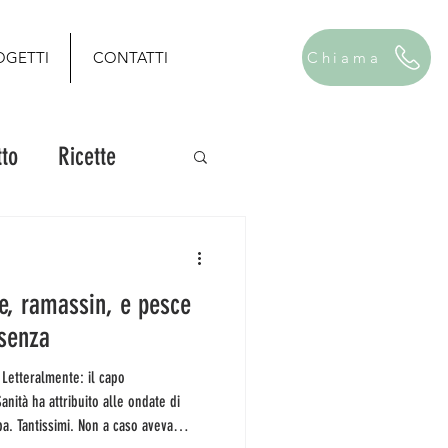
OGETTI
CONTATTI
Chiama
to
Ricette
te, ramassin, e pesce
senza
nità ha attribuito alle ondate di
pa. Tantissimi. Non a caso aveva