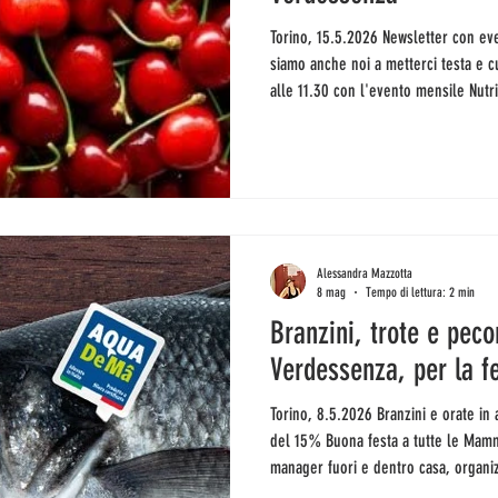
Torino, 15.5.2026 Newsletter con eventi tanti e straconsigliati, perché ci
siamo anche noi a metterci testa e c
alle 11.30 con l'evento mensile Nutri
Emanuele Calvaruso tornerà per conf
contestualizzato, e i disturbi del 
solo solo bulimia e anoressia). Temi 
la prova costume, ma perché è fond
Alessandra Mazzotta
8 mag
Tempo di lettura: 2 min
Branzini, trote e peco
Verdessenza, per la 
Torino, 8.5.2026 Branzini e orate in arrivo dal Golfo del Tigullio, scontate
del 15% Buona festa a tutte le Mamm
manager fuori e dentro casa, organizz
educativi, psicoterapeute multitaski