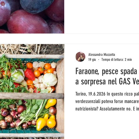
chiesto ai governi di trattarle al par
attenti, forse. E voi intanto come fat
C'è chi scappa sui monti, chi ha l'ar
tutti, farebbe ancora più caldo fuori)
Alessandra Mazzotta
19 giu
Tempo di lettura: 2 min
Faraone, pesce spada 
a sorpresa nel GAS V
Torino, 19.6.2026 In questo ricco palinsesto mensile di eventi
verdessenziali poteva forse mancare
nutrizionista? Assolutamente no. E i
domani mattina a spiegarci perché La
l'occasione utile per sfatare qualch
usanze alimentari in giro per il mo
prenotazione obbligatoria scrivendo