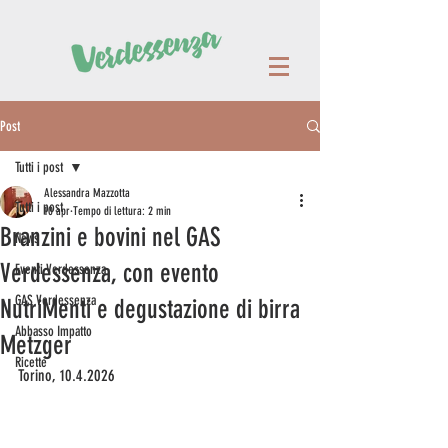
Post
Tutti i post
Alessandra Mazzotta
Tutti i post
10 apr
Tempo di lettura: 2 min
Branzini e bovini nel GAS
News
Verdessenza, con evento
Eventi Verdessenza
GAS Verdessenza
NutriMenti e degustazione di birra
Abbasso Impatto
Metzger
Ricette
Torino, 10.4.2026  