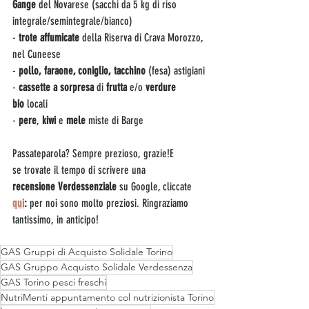
Gange
 del Novarese (sacchi da 5 kg di riso 
integrale/semintegrale/bianco)
- 
trote affumicate
 della Riserva di Crava Morozzo, 
nel Cuneese
-
 pollo, faraone, coniglio, tacchino 
(fesa) astigiani
-
 cassette a sorpresa 
di
 frutta
 e/o 
verdure 
bio 
locali
- 
pere
,
 kiwi
 e 
mele
 miste di Barge
Passateparola? Sempre prezioso, grazie!E 
se trovate il tempo di scrivere una 
recensione
Verdessenziale
 su Google, cliccate 
qui
: 
per noi sono molto preziosi. Ringraziamo 
tantissimo, in anticipo!
GAS Gruppi di Acquisto Solidale Torino
GAS Gruppo Acquisto Solidale Verdessenza
GAS Torino pesci freschi
NutriMenti appuntamento col nutrizionista Torino