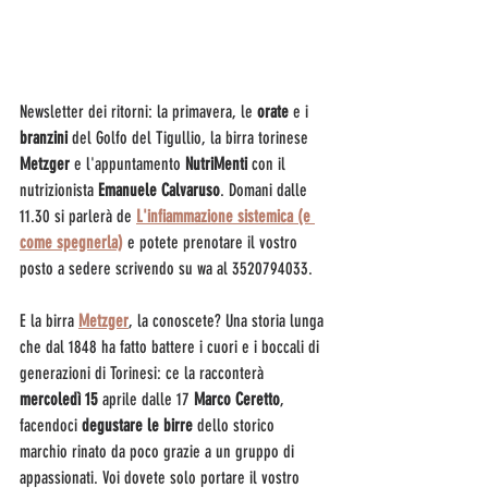
Newsletter dei ritorni: la primavera, le 
orate 
e i 
branzini
 del Golfo del Tigullio, la birra torinese 
Metzger
 e l'appuntamento 
NutriMenti
 con il 
nutrizionista 
Emanuele Calvaruso
. Domani dalle 
11.30 si parlerà de 
L'infiammazione sistemica (e 
come spegnerla)
e
potete prenotare il vostro 
posto a sedere scrivendo su wa al 3520794033. 
E la birra 
Metzger
, la conoscete? Una storia lunga 
che dal 1848 ha fatto battere i cuori e i boccali di 
generazioni di Torinesi: ce la racconterà 
mercoledì 15
 aprile dalle 17 
Marco Ceretto
, 
facendoci 
degustare le birre
 dello storico 
marchio rinato da poco grazie a un gruppo di 
appassionati. Voi dovete solo portare il vostro 