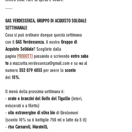
___
GAS VERDESSENZA, GRUPPO DI ACQUISTO SOLIDALE 
SETTIMANALE
Cosa si può ordinare dunque questa settimana 
con il 
GAS Verdessenza
, il nostro 
Gruppo di 
Acquisto Solidale
? Scegliete dalla 
pagina 
PRODOTTI
 passando o scrivendo
 entro
saba
to 
a mazzotta.verdessenza@gmail.com e su wa al 
numero 
352 079 4033 
per avere lo 
sconto 
del
 15%
.
Il menù della prossima settimana è:
- 
orate e branzini del Golfo del Tigullio
 (interi, 
eviscerati o a filetto)
- 
olio extravergine di oliva bio
 di Girolomoni 
(sconto 10% su 6 bottiglie 750 ml o latte da 5 lt)
- 
riso Carnaroli, Maratelli, 