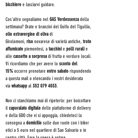
bicchiere
 e lasciarvi guidare.
Cos'altro segnaliamo nel 
GAS Verdessenza 
della 
settimana? Orate e branzini del Golfo del Tigullio, 
olio extravergine di oliva 
di 
Girolomoni, 
riso
 novarese di varietà antiche,
 trote 
affumicate
 piemontesi, a 
tacchini
 e 
polli rurali
 e 
alle 
cassette a sorpresa
 di frutta e verdure locali.
Vi ricordiamo che per avere lo 
sconto del 
15%
 occorre prenotare 
entro sabato
 rispondendo 
a questa mail o elencando i vostri desiderata 
via 
whatsapp 
al
 352 079 4033
.
Non ci stanchiamo mai di ripeterlo:
per boicottare 
il 
caporalato digitale
 delle piattaforme di delivery 
e della GDO che vi si appoggia, chiedeteci la 
consegna a 
domicilio
 sulle due ruote con i biker 
etici a 5 euro nel quartiere di San Salvario e in 
centro città. Fare la spesa è votare.