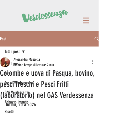
Post
Tutti i post
Alessandra Mazzotta
Tutti i post
20 mar
Tempo di lettura: 2 min
Colombe e uova di Pasqua, bovino,
News
pesci freschi e Pesci Fritti
Eventi Verdessenza
GAS Verdessenza
(laboratorio) nel GAS Verdessenza
Abbasso Impatto
Torino, 20.3.2026  
Ricette