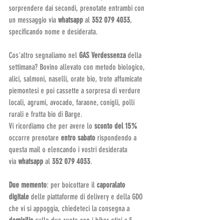
sorprendere dai secondi, prenotate entrambi con 
un messaggio via 
whatsapp 
al
 352 079 4033
, 
specificando nome e desiderata.
Cos'altro segnaliamo nel 
GAS Verdessenza 
della 
settimana? Bovino allevato con metodo biologico, 
alici, salmoni, naselli, orate bio, trote affumicate 
piemontesi e poi cassette a sorpresa di verdure 
locali, agrumi, avocado, faraone, conigli, polli 
rurali e frutta bio di Barge.
Vi ricordiamo che per avere lo 
sconto del 15%
occorre prenotare 
entro sabato
 rispondendo a 
questa mail o elencando i vostri desiderata 
via 
whatsapp 
al
 352 079 4033
.
Due memento
: per boicottare il 
caporalato 
digitale
 delle piattaforme di delivery e della GDO 
che vi si appoggia, chiedeteci la consegna a 