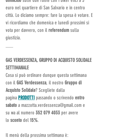
domicilio
 sulle due ruote con i biker etici a 5 
euro nel quartiere di San Salvario e in centro 
città. Lo diciamo sempre: fare la spesa è votare. E 
vi ricordiamo che domenica e lunedì prossimi si 
vota per davvero, con il 
referendum
 sulla 
giustizia.
___
GAS VERDESSENZA, GRUPPO DI ACQUISTO SOLIDALE 
SETTIMANALE
Cosa si può ordinare dunque questa settimana 
con il 
GAS Verdessenza
, il nostro 
Gruppo di 
Acquisto Solidale
? Scegliete dalla 
pagina 
PRODOTTI
 passando o scrivendo
 entro
sabato 
a mazzotta.verdessenza@gmail.com e 
su wa al numero 
352 079 4033 
per avere 
lo 
sconto 
del
 15%
.
Il menù della prossima settimana è: