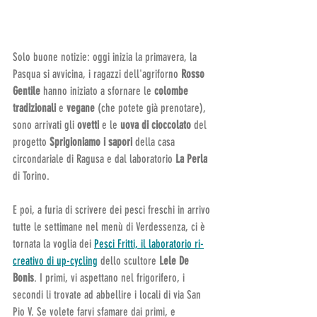
Solo buone notizie: oggi inizia la primavera, la 
Pasqua si avvicina, i ragazzi dell'agriforno 
Rosso 
Gentile
 hanno iniziato a sfornare le 
colombe 
tradizionali 
e
 vegane
 (che potete già prenotare), 
sono arrivati gli 
ovetti
 e le 
uova di cioccolato
 del 
progetto 
Sprigioniamo i sapori
 della casa 
circondariale di Ragusa e dal laboratorio 
La Perla
di Torino.
E poi, a furia di scrivere dei pesci freschi in arrivo 
tutte le settimane nel menù di Verdessenza, ci è 
tornata la voglia dei 
Pesci Fritti, il laboratorio ri-
creativo di up-cycling
 dello scultore 
Lele De 
Bonis
. I primi, vi aspettano nel frigorifero, i 
secondi li trovate ad abbellire i locali di via San 
Pio V. Se volete farvi sfamare dai primi, e 