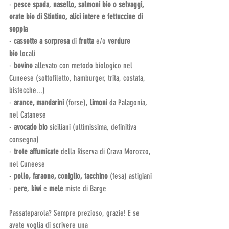
- 
pesce spada
, 
nasello,
salmoni bio o selvaggi, 
orate bio di Stintino, alici intere e fettuccine di 
seppia
-
 cassette a sorpresa 
di
 frutta
 e/o 
verdure 
bio 
locali
- 
bovino
 allevato con metodo biologico nel 
Cuneese (sottofiletto, hamburger, trita, costata, 
bistecche...)
- 
arance, mandarini
 (forse),
 limoni
 da Palagonia, 
nel Catanese
- 
avocado bio
 siciliani (ultimissima, definitiva 
consegna)
- 
trote affumicate
 della Riserva di Crava Morozzo, 
nel Cuneese
-
 pollo, faraone, coniglio, tacchino 
(fesa) astigiani
- 
pere
,
 kiwi
 e 
mele
 miste di Barge
Passateparola? Sempre prezioso, grazie! E se 
avete voglia di scrivere una 