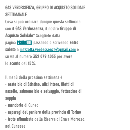
GAS VERDESSENZA, GRUPPO DI ACQUISTO SOLIDALE 
SETTIMANALE
Cosa si può ordinare dunque questa settimana 
con il 
GAS Verdessenza
, il nostro 
Gruppo di 
Acquisto Solidale
? Scegliete dalla 
pagina 
PRODOTTI
 passando o scrivendo
 entro
sabato 
a 
mazzotta.verdessenza@gmail.com
 e 
su wa al numero 
352 079 4033 
per avere 
lo 
sconto 
del
 15%
.
Il menù della prossima settimana è:
- 
orate bio di Stintino, alici intere, filetti di 
nasello, salmone bio e selvaggio, fettuccine di 
seppia
- 
mandorle
 di Cuneo
- 
asparagi del paniere della provincia di Torino
- 
trote affumicate
 della Riserva di Crava Morozzo, 
nel Cuneese