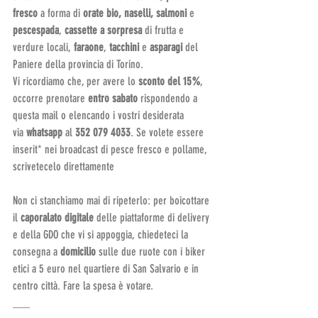
fresco 
a forma di 
orate bio, naselli, salmoni 
e 
pescespada
, 
cassette a sorpresa 
di frutta e 
verdure locali, 
faraone
, 
tacchini 
e 
asparagi 
del 
Paniere della provincia di Torino.
Vi ricordiamo che, per avere lo 
sconto del 15%
, 
occorre prenotare 
entro sabato 
rispondendo a 
questa mail o elencando i vostri desiderata 
via 
whatsapp 
al
 352 079 4033
. Se volete essere 
inserit* nei broadcast di pesce fresco e pollame, 
scrivetecelo direttamente
Non ci stanchiamo mai di ripeterlo:
per boicottare 
il 
caporalato digitale 
delle piattaforme di delivery 
e della GDO che vi si appoggia, chiedeteci la 
consegna a 
domicilio 
sulle due ruote con i biker 
etici a 5 euro nel quartiere di San Salvario e in 
centro città. Fare la spesa è votare.
___