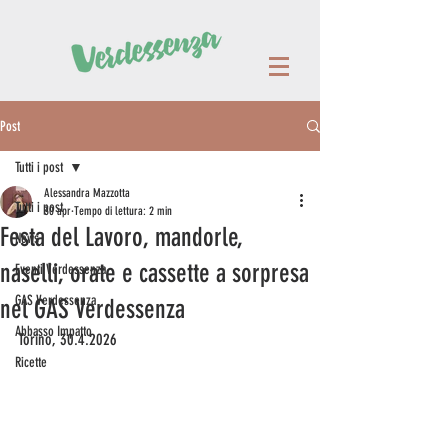
Post
Tutti i post
Alessandra Mazzotta
Tutti i post
30 apr
Tempo di lettura: 2 min
Festa del Lavoro, mandorle,
News
naselli, orate e cassette a sorpresa
Eventi Verdessenza
GAS Verdessenza
nel GAS Verdessenza
Abbasso Impatto
Torino, 30.4.2026  
Ricette