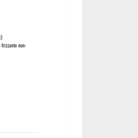
i
)
 frizzante non-