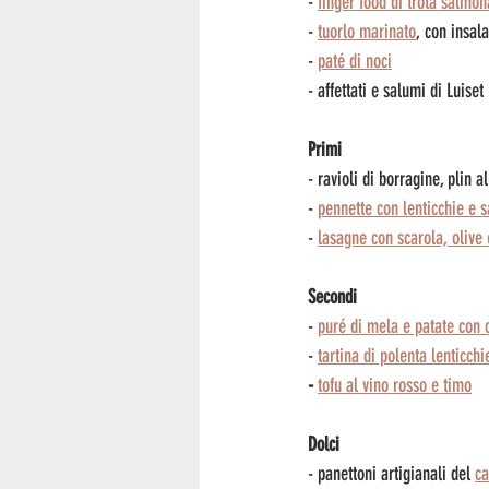
- 
finger food di trota salmon
- 
tuorlo marinato
, con insal
- 
paté di noci
- affettati e salumi di Luiset
Primi
- ravioli di borragine, plin a
- 
pennette con lenticchie e s
- 
lasagne con scarola, olive 
Secondi
- 
puré di mela e patate con 
- 
tartina di polenta lenticch
- 
tofu al vino rosso e timo
Dolci
- panettoni artigianali del 
ca