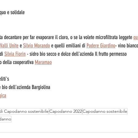
quo e solidale
ta decantare per far evaporare il cloro, o se la volete microfiltrata leggete 
qu
Valli Unite
 e 
Silvio Morando
 e quelli emiliani di 
Podere Giardino
- vino bianco
di 
Silvia Fiorin
 - sidro bio secco e dolce dell'azienda Il frutto permesso
o della cooperativa 
Maramao
liti's
e bio dell'azienda Bargiolina
gica
di Capodanno sostenibile
Capodanno 2022
Capodanno sostenibile
odanno