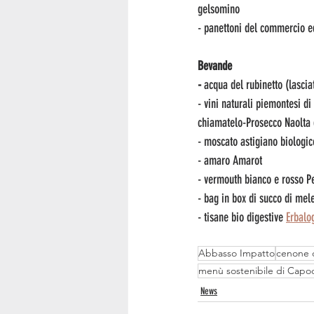
gelsomino
- panettoni del commercio e
Bevande
-
 acqua del rubinetto (lascia
- vini naturali piemontesi di 
chiamatelo-Prosecco Naolta 
- moscato astigiano biologic
- amaro Amarot
- vermouth bianco e rosso Pe
- bag in box di succo di mel
- tisane bio digestive 
Erbalo
Abbasso Impatto
cenone 
menù sostenibile di Cap
News