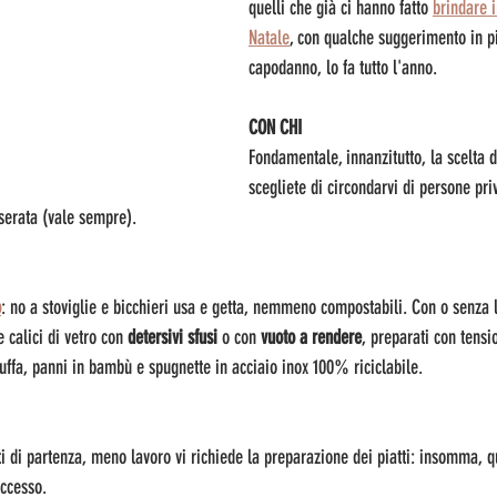
quelli che già ci hanno fatto 
brindare 
Natale
,
 con qualche suggerimento in pi
capodanno, lo fa tutto l'anno.
CON CHI
Fondamentale, innanzitutto, la scelta de
scegliete di circondarvi di persone prive
serata (vale sempre).
o
: no a stoviglie e bicchieri usa e getta, nemmeno compostabili. Con o senza la
 calici di vetro con 
detersivi sfusi
 o con 
vuoto a rendere
, preparati con tensio
uffa, panni in bambù e spugnette in acciaio inox 100% riciclabile.
ti di partenza, meno lavoro vi richiede la preparazione dei piatti: insomma, 
uccesso.