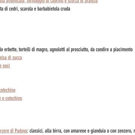
ata affumicata, formaggio di caprino e scorza di arancia
ata di cedri, scarola e barbabietola cruda
lle erbette, tortelli di magro, agnolotti al prosciutto, da condire a piacimento
alsa di zucca
e noci
cotechino
ie e cotechino
rcere di Padova
: classici, alla birra, con amarene e gianduia o con zenzero,