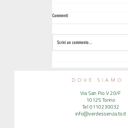
Commenti
Scrivi un commento...
Il peso e i disturbi del comportamento -
Intervista al nutrizionista Emanuele
Calvaruso
DOVE SIAMO
Via San Pio V 20/F
10125 Torino
Tel 0110230032
info@verdessenza.to.it