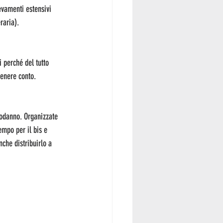
levamenti estensivi 
raria).
i perché del tutto 
tenere conto.
podanno. Organizzate 
empo per il bis e 
che distribuirlo a 