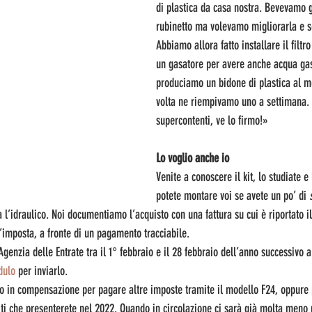
di plastica da casa nostra. Bevevamo g
rubinetto ma volevamo migliorarla e sen
Abbiamo allora fatto installare il filtr
un gasatore per avere anche acqua gasa
produciamo un bidone di plastica al m
volta ne riempivamo uno a settimana
supercontenti, ve lo firmo!»
Lo voglio anche io
Venite a conoscere il kit, lo studiate e 
potete montare voi se avete un po’ di 
 l’idraulico. Noi documentiamo l’acquisto con una fattura su cui è riportato il
d’imposta, a fronte di un pagamento tracciabile. 
genzia delle Entrate tra il 1° febbraio e il 28 febbraio dell’anno successivo a
dulo
 per inviarlo.
ato in compensazione per pagare altre imposte tramite il modello F24, oppure 
iti che presenterete nel 2022. Quando in circolazione ci sarà già molta meno 