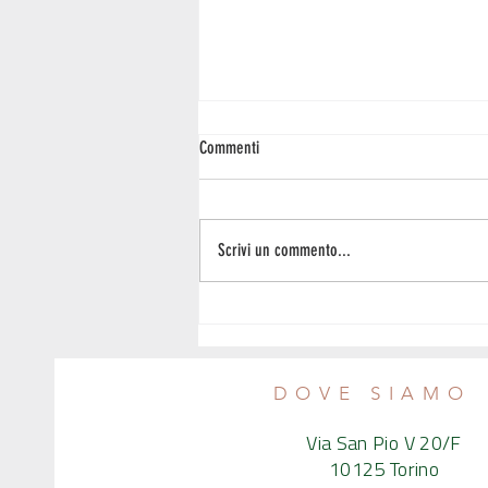
Commenti
Scrivi un commento...
Il peso e i disturbi del comportamento -
Intervista al nutrizionista Emanuele
Calvaruso
DOVE SIAMO
Via San Pio V 20/F
10125 Torino