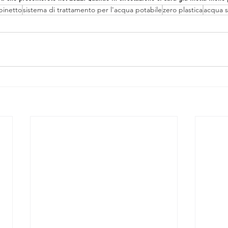
binetto
sistema di trattamento per l'acqua potabile
zero plastica
acqua s