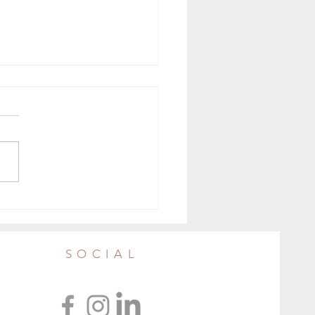
aleria Sociale e gli occhiali
i in raccolta da Verdessenza
SOCIAL