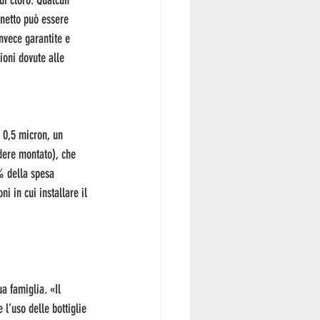
di cloro. Qualcun 
inetto può essere 
nvece garantite e 
ioni dovute alle 
a 0,5 micron, un 
dere montato), che 
% della spesa 
i in cui installare il 
ua famiglia. «Il 
 l’uso delle bottiglie 