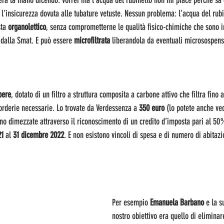
rà la mano dicendo: vorrei ma l’acqua del rubinetto non mi piace perché sa 
 l’insicurezza dovuta alle tubature vetuste. Nessun problema: l’acqua del rub
ta 
organolettico
, senza comprometterne le qualità fisico-chimiche che sono i
dalla Smat. E può essere 
microfiltrata
 liberandola da eventuali microsospens
 bere
, dotato di un filtro a struttura composita a carbone attivo che filtra fino 
corderie necessarie. Lo trovate da Verdessenza a 
350 euro
 (lo potete anche ve
no dimezzate attraverso il riconoscimento di un credito d’imposta pari al 50
1 
al
 31 dicembre 2022
. E non esistono vincoli di spesa e di numero di abitazion
Per esempio 
Emanuela Barbano
 e la s
nostro obiettivo era quello di eliminare