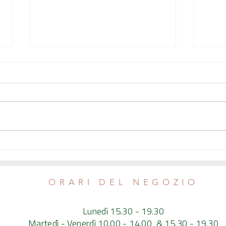
Come spegnere l'infiammazione cronica
L'Occhi
- Intervista al nutrizionista Emanuele
sospes
Calvaruso
ORARI DEL NEGOZIO
Lunedì 15.30 - 19.30
Martedì - Venerdì 10.00 - 14.00 & 15.30 - 19.30