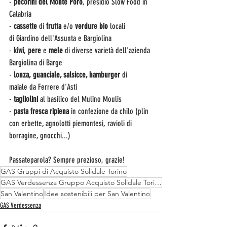
- 
pecorini del Monte Poro
, presidio Slow Food in 
Calabria
-
 cassette 
di
 frutta
 e/o 
verdure bio
 locali 
di Giardino dell'Assunta e Bargiolina
- 
kiwi
, 
pere 
e
 mele 
di diverse varietà dell'azienda 
Bargiolina di Barge
-
 lonza, guanciale, salsicce, hamburger 
di 
maiale da Ferrere d'Asti
- 
tagliolini 
al basilico del Mulino Moulis
- 
pasta fresca ripiena
 in confezione da chilo (plin 
con erbette, agnolotti piemontesi, ravioli di 
borragine, gnocchi...)
Passateparola? Sempre prezioso, grazie!
GAS Gruppi di Acquisto Solidale Torino
GAS Verdessenza Gruppo Acquisto Solidale Torino
San Valentino
Idee sostenibili per San Valentino
GAS Verdessenza