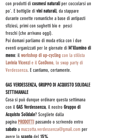
con prodotti di 
cosmesi naturali 
per coccolarsi un 
po'. E bottiglie di 
vini naturali
, da stappare 
durante cenette romantiche a base di antipasti 
sfiziosi, primi con sughetti bio e  pesci 
freschi (che arrivano oggi).
Poi domani parliamo di moda etica con i due 
eventi organizzati per le giornate di 
M'illumino di 
meno
: il
workshop di up-cycling
 con la stilista 
Lavinia Vicenzi
 e il 
ConDono
, lo swap party di 
Verdessenza
. E cantiamo, certamente.
GAS VERDESSENZA, GRUPPO DI ACQUISTO SOLIDALE 
SETTIMANALE
Cosa si può dunque ordinare questa settimana 
con il 
GAS Verdessenza
, il nostro 
Gruppo di 
Acquisto Solidale
? Scegliete dalla 
pagina 
PRODOTTI
 passando o scrivendo entro 
sabato 
a 
mazzotta.verdessenza@gmail.com
 per 
avere lo 
sconto 
del
 15%
.