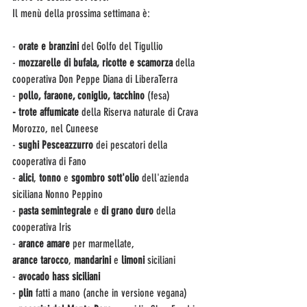
Il menù della prossima settimana è:
- 
orate
e branzini 
del Golfo del Tigullio
-
 mozzarelle di bufala, ricotte e scamorza
 della 
cooperativa Don Peppe Diana di LiberaTerra
- 
pollo, faraone, coniglio, tacchino 
(fesa)
- trote affumicate 
della Riserva naturale di Crava 
Morozzo, nel Cuneese
- 
sughi
Pesceazzurro
 dei pescatori della 
cooperativa di Fano
- 
alici
,
 tonno 
e
 sgombro sott'olio
 dell'azienda 
siciliana Nonno Peppino
- 
pasta semintegrale 
e
 di grano duro
 della 
cooperativa Iris
- 
arance amare 
per marmellate, 
arance
tarocco
,
 mandarini 
e 
limoni
 siciliani
- 
avocado hass siciliani
- 
plin
 fatti a mano (anche in versione vegana)