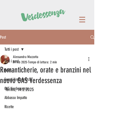
Post
Tutti i post
Alessandra Mazzotta
Tutti i post
14 feb 2025
Tempo di lettura: 2 min
Romanticherie, orate e branzini nel
News
nuovo GAS Verdessenza
Eventi Verdessenza
GAS Verdessenza
Torino, 14.2.2025
Abbasso Impatto
Ricette