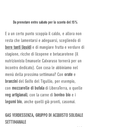
Da prenotare entro sabato per lo sconto del 15%
E a un certo punto scoppia il caldo, e allora non 
resta che lamentarsi e adeguarsi, scegliendo di 
bere tanti liquidi
 e di mangiare frutta e verdure di 
stagione, ricche di licopene e betacarotene (il 
nutrizionista Emanuele Calvaruso tornerà per un 
incontro dedicato). Con cosa le abbiniamo nel 
menù della prossima settimana? Con 
orate 
e
branzini
 del Golfo del Tigullio, per esempio, 
con 
mozzarelle di bufala 
di LiberaTerra, o quelle 
veg artigianali
, con la carne di 
bovino bio 
e i 
legumi bio
, anche quelli già pronti, casomai.
GAS VERDESSENZA, GRUPPO DI ACQUISTO SOLIDALE 
SETTIMANALE