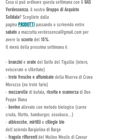
Cosa si può ordinare questa settimana con il 
GAS 
Verdessenza
, il nostro 
Gruppo di Acquisto 
Solidale
? Scegliete dalla 
pagina 
PRODOTTI
 passando o scrivendo entro 
sabato 
a 
mazzotta.verdessenza@gmail.com
 per 
avere lo 
sconto 
del
 15%
.
Il menù della prossima settimana è:
-
 branzini
 e 
orate 
del Golfo del Tigullio (intere, 
eviscerate o sfilettate)
- 
trote fresche e affumicate
 della Riserva di Crava 
Morozzo (no trote fario)
- 
mozzarelle
 di bufala, 
ricotta e scamorza
 di Don 
Peppe Diana
- 
bovino
 allevato con metodo biologico (carne 
cruda, filetto, hamburger, ossobuco...)
- 
albicocche
, 
mirtilli 
e 
ciliegie bio
dell'azienda Bargiolina di Barge
- 
fragole
rifiorenti
 del Mulino Moulis di Cavour