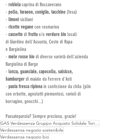
- 
robiola 
caprina di Roccaverano
-
 pollo, faraone, coniglio, tacchino 
(fesa)
- 
limoni
 siciliani
- 
ricotte
vegane
 con rosmarino
-
 cassette 
di
 frutta
 e/o 
verdure bio
 locali 
di Giardino dell'Assunta, Ceste di Rapa 
e Bargiolina
- 
mele rosse bio 
di diverse varietà dell'azienda 
Bargiolina di Barge
-
 lonza, guanciale, capocollo, salsicce, 
hamburger 
di maiale da Ferrere d'Asti
- 
pasta fresca ripiena
 in confezione da chilo (plin 
con erbette, agnolotti piemontesi, ravioli di 
borragine, gnocchi...)
Passateparola? Sempre prezioso, grazie!
GAS Verdessenza Gruppo Acquisto Solidale Torino
Verdessenza negozio sostenibile
Verdessenza negozio bio