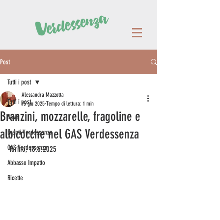
Post
Tutti i post
Alessandra Mazzotta
Tutti i post
13 giu 2025
Tempo di lettura: 1 min
Branzini, mozzarelle, fragoline e
News
albicocche nel GAS Verdessenza
Eventi Verdessenza
GAS Verdessenza
Torino, 13.6.2025  
Abbasso Impatto
Ricette