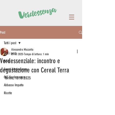
Post
Tutti i post
Alessandra Mazzotta
Tutti i post
15 ott 2025
Tempo di lettura: 1 min
Verdessenziale: incontro e
News
degustazione con Cereal Terra
Eventi Verdessenza
GAS Verdessenza
Torino, 15.10.2025
Abbasso Impatto
Ricette