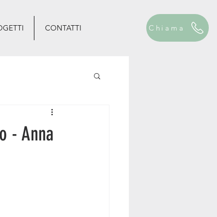
OGETTI
CONTATTI
Chiama
no - Anna