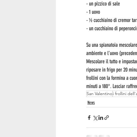
- un pizzico di sale
- 1 uovo
- ½ cucchiaino di cremor tar
- un cucchiaino di peperonci
Su una spianatoia mescolare 
ambiente e l’uovo (preceden
Mescolare il tutto e impast
riposare in frigo per 20 minu
frollini con la formina a cuo
minuti a 180°. Lasciar raffr
San Valentino
i frollini del
News