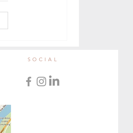
aleria Sociale e gli occhiali
i in raccolta da Verdessenza
SOCIAL