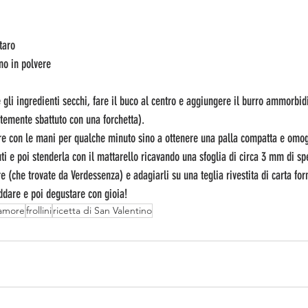
taro
no in polvere
gli ingredienti secchi, fare il buco al centro e aggiungere il burro ammorbid
temente sbattuto con una forchetta).
are con le mani per qualche minuto sino a ottenere una palla compatta e omog
ti e poi stenderla con il mattarello ricavando una sfoglia di circa 3 mm di spe
re (che trovate da Verdessenza) e adagiarli su una teglia rivestita di carta for
eddare e poi degustare con gioia!
l'amore
frollini
ricetta di San Valentino