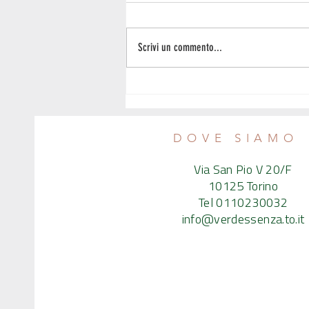
Scrivi un commento...
Il peso e i disturbi del comportamento -
Intervista al nutrizionista Emanuele
Calvaruso
DOVE SIAMO
Via San Pio V 20/F
10125 Torino
Tel 0110230032
info@verdessenza.to.it