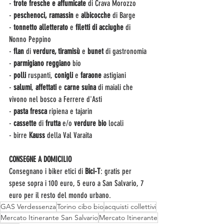
-
 trote fresche e affumicate
 di Crava Morozzo
-
 peschenoci, ramassin
 e
 albicocche 
di Barge
- 
tonnetto alletterato
 e 
filetti di acciughe
 di 
Nonno Peppino
- 
flan 
di
 verdure, tiramisù
 e
 bunet
 di gastronomia
- 
parmigiano reggiano
 bio
- 
polli
 ruspanti, 
conigli 
e 
faraone
 astigiani
-
 salumi
, 
affettati 
e 
carne suina
 di maiali che 
vivono nel bosco a Ferrere d'Asti
- 
pasta fresca
 ripiena e tajarin
-
 cassette 
di
 frutta
 e/o 
verdure bio
 locali
- birre 
Kauss
 della Val Varaita 
CONSEGNE A DOMICILIO
Consegnano i biker etici di 
Bici-T
: gratis per 
spese sopra i 100 euro, 5 euro a San Salvario, 7 
euro per il resto del mondo urbano.
GAS Verdessenza
Torino cibo bio
acquisti collettivi
Mercato Itinerante San Salvario
Mercato Itinerante