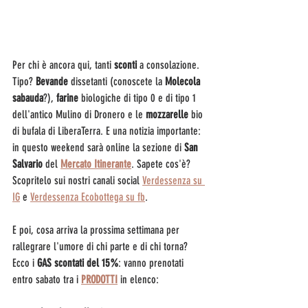
Per chi è ancora qui, tanti 
sconti
 a consolazione. 
Tipo? 
Bevande
 dissetanti (conoscete la 
Molecola 
sabauda
?), 
farine
 biologiche di tipo 0 e di tipo 1 
dell'antico Mulino di Dronero e le 
mozzarelle
 bio 
di bufala di LiberaTerra. E una notizia importante: 
in questo weekend sarà online la sezione di 
San 
Salvario
 del 
Mercato Itinerante
. Sapete cos'è? 
Scopritelo sui nostri canali social 
Verdessenza su 
IG
 e 
Verdessenza Ecobottega su fb
.
E poi, cosa arriva la prossima settimana per 
rallegrare l'umore di chi parte e di chi torna? 
Ecco i 
GAS scontati del 15%
: vanno prenotati 
entro sabato tra i 
PRODOTTI
 in elenco: