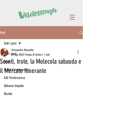
Post
Tutti i post
Alessandra Mazzotta
Tutti i post
14 lug 2023
Tempo di lettura: 1 min
Sconti, trote, la Molecola sabauda e
News
il Mercato Itinerante
Eventi Verdessenza
GAS Verdessenza
Abbasso Impatto
Ricette