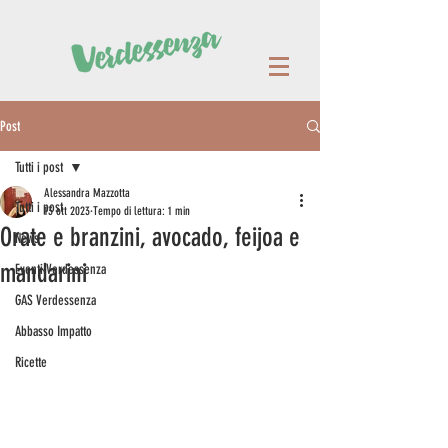
Post
Tutti i post
Alessandra Mazzotta
Tutti i post
13 ott 2023
Tempo di lettura: 1 min
Orate e branzini, avocado, feijoa e
News
mandarini
Eventi Verdessenza
GAS Verdessenza
Abbasso Impatto
Ricette