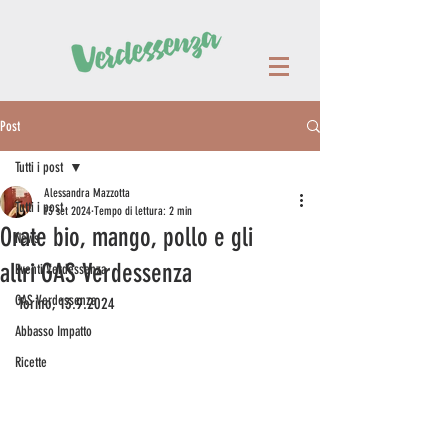
Post
Tutti i post
Alessandra Mazzotta
Tutti i post
13 set 2024
Tempo di lettura: 2 min
Orate bio, mango, pollo e gli
News
altri GAS Verdessenza
Eventi Verdessenza
GAS Verdessenza
Torino, 13.9.2024
Abbasso Impatto
Ricette