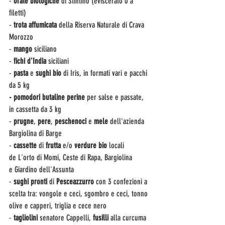
- 
orate biologiche
 di Stintino (eviscerato o a 
filetti)
- 
trota
affumicata
 della Riserva Naturale di Crava 
Morozzo
- 
mango
 siciliano
- 
fichi d'India
 siciliani
- 
pasta 
e
 sughi bio
 di Iris, in formati vari e pacchi 
da 5 kg
- pomodori butaline perine
 per salse e passate, 
in cassetta da 3 kg
- 
prugne
, 
pere
,
 peschenoci 
e
 mele
 dell'azienda 
Bargiolina di Barge
-
 cassette 
di
 frutta
 e/o 
verdure bio
 locali 
de L'orto di Momi, Ceste di Rapa, Bargiolina 
e Giardino dell'Assunta
- 
sughi pronti 
di
 Pesceazzurro
 con 3 confezioni a 
scelta tra: vongole e ceci, sgombro e ceci, tonno 
olive e capperi, triglia e cece nero
- 
tagliolini 
senatore Cappelli, 
fusilli
 alla curcuma 