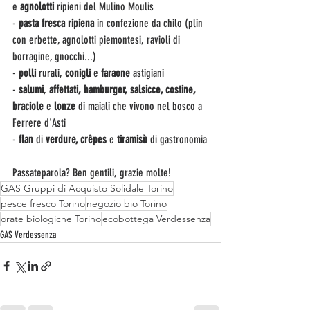
e 
agnolotti
 ripieni del Mulino Moulis
- 
pasta fresca ripiena
 in confezione da chilo (plin 
con erbette, agnolotti piemontesi, ravioli di 
borragine, gnocchi...)
- 
polli
 rurali, 
conigli 
e 
faraone
 astigiani
-
 salumi
, 
affettati, hamburger, salsicce, costine, 
braciole 
e
 lonze 
di maiali che vivono nel bosco a 
Ferrere d'Asti
- 
flan 
di
 verdure, crêpes
 e
 tiramisù
 di gastronomia
Passateparola? Ben gentili, grazie molte!
GAS Gruppi di Acquisto Solidale Torino
pesce fresco Torino
negozio bio Torino
orate biologiche Torino
ecobottega Verdessenza
GAS Verdessenza