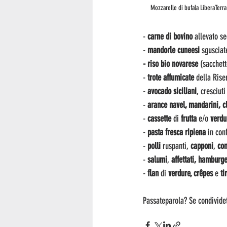
Mozzarelle di bufala LiberaTerr
- 
carne di bovino 
allevato s
- 
mandorle cuneesi
 sgusciat
- riso bio novarese
 (sacchett
-
 trote affumicate
 della Ris
-
 avocado siciliani
, cresciut
- 
arance navel, mandarini, c
-
 cassette 
di
 frutta
 e/o 
verdu
- 
pasta fresca ripiena
 in con
- 
polli
 ruspanti, 
capponi
, 
con
-
 salumi
, 
affettati, hamburge
- 
flan 
di
 verdure, crêpes
 e
 t
Passateparola? Se condividete