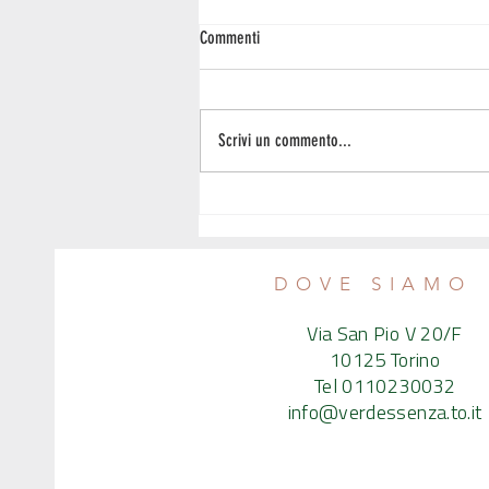
Commenti
Scrivi un commento...
Stefano, le mandorle a Cuneo e
l'appuntamento da Verdessenza
DOVE SIAMO
Via San Pio V 20/F
10125 Torino
Tel 0110230032
info@verdessenza.to.it