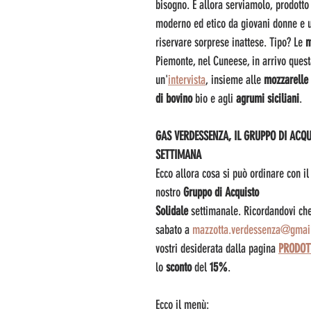
bisogno. E allora serviamolo, prodotto
moderno ed etico da giovani donne e 
riservare sorprese inattese. Tipo? Le 
m
Piemonte, nel Cuneese, in arrivo ques
un'
intervista
, insieme alle 
mozzarelle 
di bovino
 bio e agli 
agrumi siciliani
. 
GAS VERDESSENZA, IL GRUPPO DI ACQU
SETTIMANA
Ecco allora cosa si può ordinare con il
nostro 
Gruppo di Acquisto 
Solidale
 settimanale. Ricordandovi che
sabato a 
mazzotta.verdessenza@gmai
vostri desiderata dalla pagina 
PRODOT
lo 
sconto 
del
 15%
.
Ecco il menù: