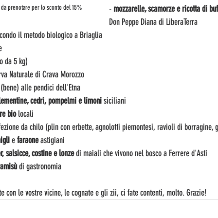
a da prenotare per lo sconto del 15%
- 
mozzarelle, scamorze e ricotta di buf
Don Peppe Diana di LiberaTerra
econdo il metodo biologico a Briaglia
e
o da 5 kg)
erva Naturale di Crava Morozzo
i (bene) alle pendici dell'Etna
lementine, cedri, pompelmi e limoni
 siciliani
re bio
 locali
fezione da chilo (plin con erbette, agnolotti piemontesi, ravioli di borragine, g
igli 
e 
faraone
 astigiani
r, salsicce, costine e lonze 
di maiali che vivono nel bosco a Ferrere d'Asti
iramisù
 di gastronomia
 con le vostre vicine, le cognate e gli zii, ci fate contenti, molto. Grazie!