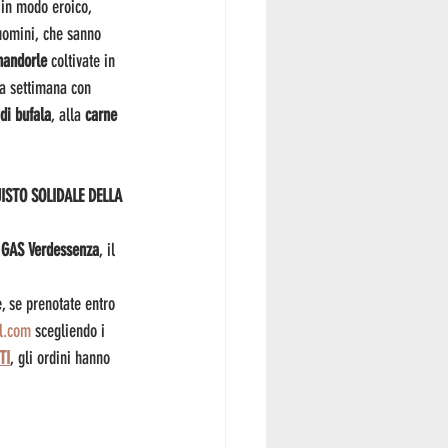
 in modo eroico, 
uomini, che sanno 
andorle
 coltivate in 
ta settimana con 
di bufala
, alla 
carne 
ISTO SOLIDALE DELLA 
 
GAS Verdessenza
, il 
, se prenotate entro 
l.com
 scegliendo i 
TI
, gli ordini hanno 