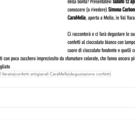
della bontà? Presentatevi 
sabato 12 ap
conoscere (o rivedere) 
Simona Carbon
CaraMelle
, aperta a Melle, in Val Vara
Ci racconterà e ci farà degustare le su
confetti al cioccolato bianco con lampo
cuore di cioccolato fondente e quelli 
ti con poco zucchero impreziosito da sfumature colorate, che fanno ancora pi
gliato
l Varaita
confetti artigianali CaraMelle
degustazione confetti