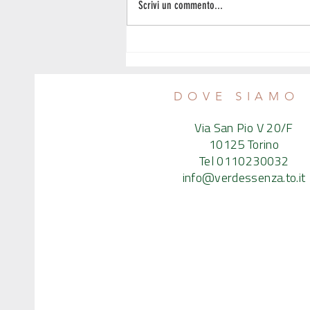
Scrivi un commento...
La colazione (non) è uguale per tutti? -
Incontro col nutrizionista
DOVE SIAMO
Via San Pio V 20/F
10125 Torino
Tel 0110230032
info@verdessenza.to.it