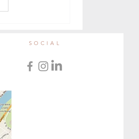
da di Torino ecologica e solidale,
o con gli autori il 10 giugno
SOCIAL