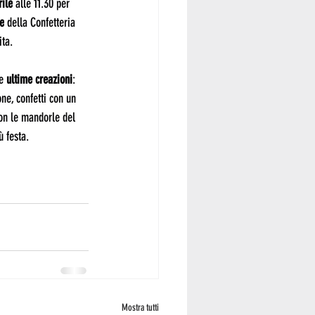
rile
 alle 11.30 per 
e
 della Confetteria 
ita.
e
 ultime creazioni
: 
ne, confetti con un 
con le mandorle del 
ù festa.
Mostra tutti