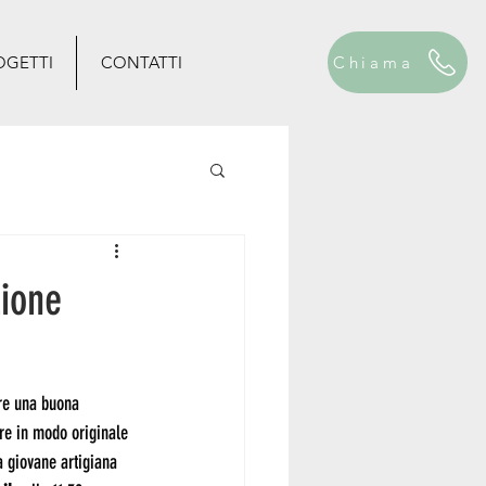
OGETTI
CONTATTI
Chiama
zione
re una buona 
are in modo originale 
a giovane artigiana 