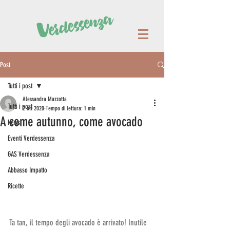
Post
Tutti i post
Alessandra Mazzotta
Tutti i post
2 ott 2020
Tempo di lettura: 1 min
A come autunno, come avocado
News
Eventi Verdessenza
GAS Verdessenza
Abbasso Impatto
Ricette
Ta tan, il tempo degli avocado è arrivato! Inutile 