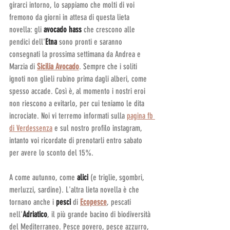
girarci intorno, lo sappiamo che molti di voi 
fremono da giorni in attesa di questa lieta 
novella: gli 
avocado hass
 che crescono alle 
pendici dell'
Etna
 sono pronti e saranno 
consegnati la prossima settimana da Andrea e 
Marzia di 
Sicilia Avocado
. Sempre che i soliti 
ignoti non glieli rubino prima dagli alberi, come 
spesso accade. Così è, al momento i nostri eroi 
non riescono a evitarlo, per cui teniamo le dita 
incrociate. Noi vi terremo informati sulla 
pagina fb 
di Verdessenza
 e sul nostro profilo instagram, 
intanto voi ricordate di prenotarli entro sabato 
per avere lo sconto del 15%.
A come autunno, come 
alici
 (e triglie, sgombri, 
merluzzi, sardine). L'altra lieta novella è che 
tornano anche i 
pesci 
di 
Ecopesce
, pescati 
nell'
Adriatico
, il più grande bacino di biodiversità 
del Mediterraneo. Pesce povero, pesce azzurro, 