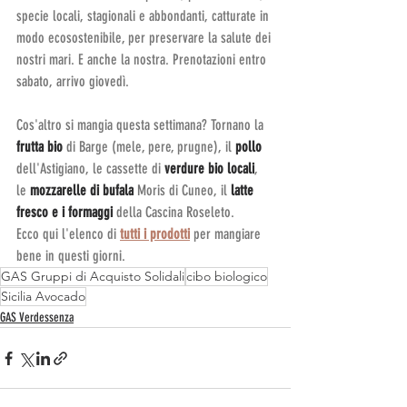
specie locali, stagionali e abbondanti, catturate in 
modo ecosostenibile, per preservare la salute dei 
nostri mari. E anche la nostra. Prenotazioni entro 
sabato, arrivo giovedì.
Cos'altro si mangia questa settimana? Tornano la 
frutta bio
 di Barge (mele, pere, prugne), il 
pollo 
dell'Astigiano, le cassette di 
verdure bio locali
, 
le 
mozzarelle di bufala
 Moris di Cuneo, il 
latte 
fresco e i formaggi
 della Cascina Roseleto.
Ecco qui l'elenco di 
tutti i prodotti
 per mangiare 
bene in questi giorni.
GAS Gruppi di Acquisto Solidali
cibo biologico
Sicilia Avocado
GAS Verdessenza