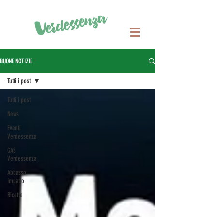
BUONE NOTIZIE
Tutti i post
Tutti i post
News
Eventi
Verdessenza
GAS
Verdessenza
Abbasso
Impatto
Ricette