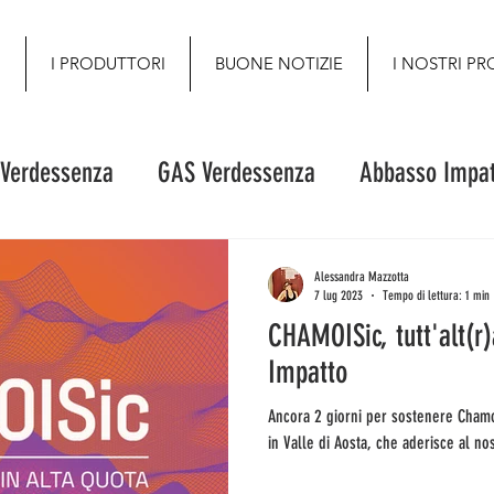
O
I PRODUTTORI
BUONE NOTIZIE
I NOSTRI PR
 Verdessenza
GAS Verdessenza
Abbasso Impat
Alessandra Mazzotta
7 lug 2023
Tempo di lettura: 1 min
CHAMOISic, tutt'alt(r
Impatto
Ancora 2 giorni per sostenere Chamoi
in Valle di Aosta, che aderisce al n