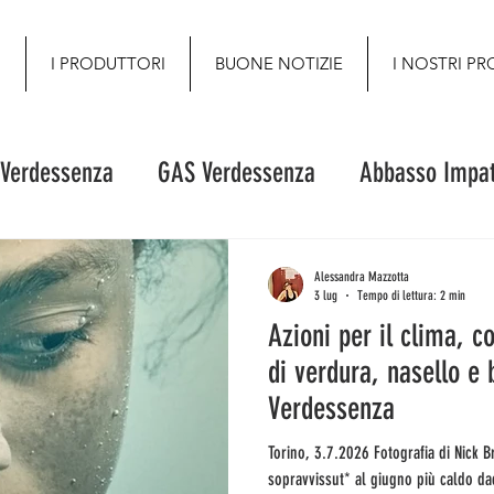
O
I PRODUTTORI
BUONE NOTIZIE
I NOSTRI PR
 Verdessenza
GAS Verdessenza
Abbasso Impat
Alessandra Mazzotta
3 lug
Tempo di lettura: 2 min
Azioni per il clima, c
di verdura, nasello e
Verdessenza
Torino, 3.7.2026 Fotografia di Nick Brandt Fino a qui tutto bene: siamo
sopravvissut* al giugno più caldo d