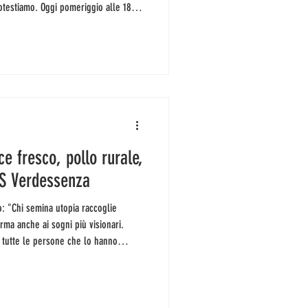
otestiamo. Oggi pomeriggio alle 18.30
di Fridays for Future a denunciare la
a politica. Se non ce la fate, ma le
e, vi invitiamo a manifestare
 qui mettendo
ce fresco, pollo rurale,
GAS Verdessenza
orma anche ai sogni più visionari.
a tutte le persone che lo hanno
morto ieri sera Carlin Petrini, patron
niversità del Gusto di Pollenzo, uno
l pianeta, secondo il quotidiano
anza rivoluzionari