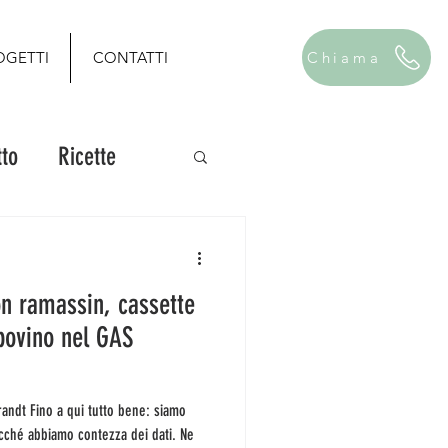
OGETTI
CONTATTI
Chiama
to
Ricette
on ramassin, cassette
 bovino nel GAS
acché abbiamo contezza dei dati. Ne