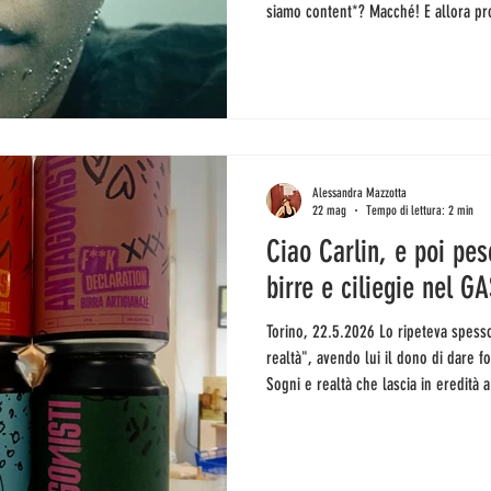
siamo content*? Macché! E allora pr
in piazza Castello tornano i giovani 
crisi climatica e il negazionismo dell
tematiche ambientali vi stanno a cuor
diversamente (ognuno a suo modo):
Alessandra Mazzotta
22 mag
Tempo di lettura: 2 min
Ciao Carlin, e poi pes
birre e ciliegie nel 
Torino, 22.5.2026 Lo ripeteva spesso: "Chi semina utopia raccoglie
realtà", avendo lui il dono di dare f
Sogni e realtà che lascia in eredità 
conosciuto, anche solo a distanza. È 
di Slow Food, di Terra Madre, dell'U
dei 50 uomini che potrebbe salvare i
Guardian. Come? Insegnando l'import