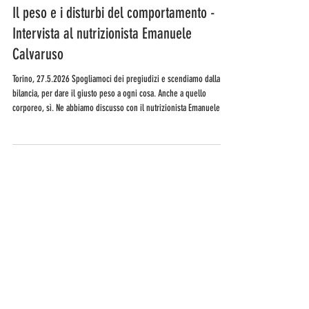
27 mag
Tempo di lettura: 3 min
Il peso e i disturbi del comportamento -
Intervista al nutrizionista Emanuele
Calvaruso
Torino, 27.5.2026 Spogliamoci dei pregiudizi e scendiamo dalla
bilancia, per dare il giusto peso a ogni cosa. Anche a quello
corporeo, sì. Ne abbiamo discusso con il nutrizionista Emanuele
Calvaruso durante l'incontro mensile NutriMenti, in cui abbiamo
imparato come sia fondamentale mettere in relazione il peso con
altri aspetti, all'interno di un contesto completo. Perché il rischio,
altrimenti, è quello di sviluppare problemi legati al controllo
patologico e ai disturbi de