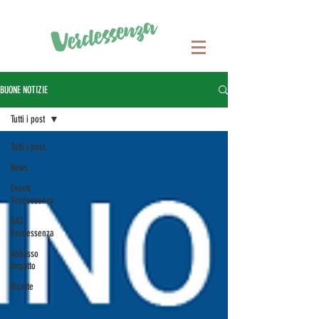
BUONE NOTIZIE
Tutti i post
Tutti i post
News
Eventi
Verdessenza
GAS
Verdessenza
Abbasso
Impatto
Ricette