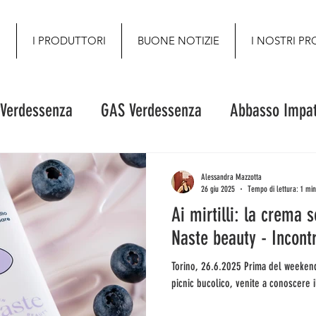
O
I PRODUTTORI
BUONE NOTIZIE
I NOSTRI PR
 Verdessenza
GAS Verdessenza
Abbasso Impat
Alessandra Mazzotta
26 giu 2025
Tempo di lettura: 1 min
Ai mirtilli: la crema s
Naste beauty - Incont
Torino, 26.6.2025 Prima del weekend al mare, della gita sui monti, del
picnic bucolico, venite a conoscere i