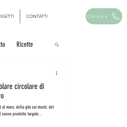
OGETTI
CONTATTI
Chiama
to
Ricette
olare circolare di
ro
l nuovo prodotto targato...