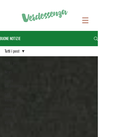
BUONE NOTIZIE
Tutti i post
Tutti i post
News
Eventi
Verdessenza
GAS
Verdessenza
Abbasso
Impatto
Ricette