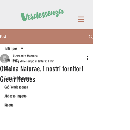
Post
Tutti i post
Alessandra Mazzotta
Tutti i post
3 lug 2019
Tempo di lettura: 1 min
Officina Naturae, i nostri fornitori
News
Green Heroes
Eventi Verdessenza
GAS Verdessenza
Abbasso Impatto
Ricette