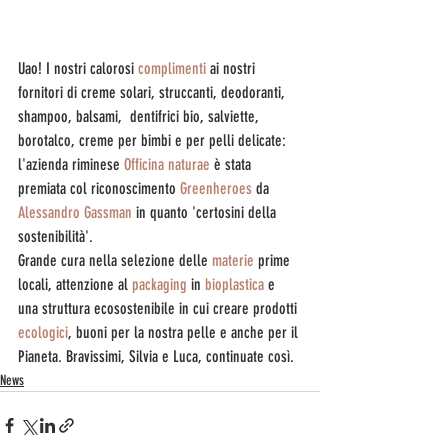
Uao! I nostri calorosi 
complimenti
 ai nostri 
fornitori di creme solari, struccanti, deodoranti, 
shampoo, balsami,  dentifrici bio, salviette, 
borotalco, creme per bimbi e per pelli delicate: 
l'azienda riminese 
Officina naturae
 è stata 
premiata col riconoscimento 
Greenheroes
 da 
Alessandro Gassman
 in quanto 'certosini della 
sostenibilità'. 
Grande cura nella selezione delle 
materie
 prime 
locali, attenzione al 
packaging
 in 
bioplastica
 e 
una struttura ecosostenibile in cui creare prodotti 
ecologici
, buoni per la nostra pelle e anche per il 
Pianeta. Bravissimi, Silvia e Luca, continuate così.
News