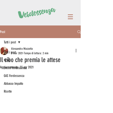
Post
Tutti i post
Alessandra Mazzotta
Tutti i post
5 mar 2021
Tempo di lettura: 2 min
Il cibo che premia le attese
News
Aggiornamento:
23 apr 2021
Eventi Verdessenza
GAS Verdessenza
Abbasso Impatto
Ricette