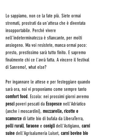
Lo sappiamo, non ce la fate più. Siete ormai 
stremati, prostrati da un'attesa che è diventata 
insopportabile. Perché vivere 
nell'indeterminatezza è sfiancante, per molti 
ansiogeno. Ma voi resistete, manca ormai poco: 
presto, prestissimo sarà tutto finito. E sapremo 
finalmente chi ce l'avrà fatta. A vincere il festival 
di Sanremo!, what else?
Per ingannare le attese e per festeggiare quando 
sarà ora, noi vi proponiamo come sempre tanto 
comfort food
. Eccolo: nei prossimi giorni avremo 
pesci
 poveri pescati da
 Ecopesce
 nell'Adriatico 
(anche i moscardini), 
mozzarelle, ricotte e 
scamorze
 di latte bio di bufala da LiberaTerra, 
polli rurali
, 
faraone 
e 
conigli
 dell'Astigiano, 
carni 
suine
 dell'Agrisalumeria Luiset, 
carni bovine bio 