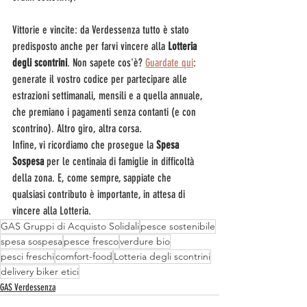
Vittorie e vincite: da Verdessenza tutto è stato 
predisposto anche per farvi vincere alla 
Lotteria 
degli scontrini
. Non sapete cos'è? 
Guardate qui
: 
generate il vostro codice per partecipare alle 
estrazioni settimanali, mensili e a quella annuale, 
che premiano i pagamenti senza contanti (e con 
scontrino). Altro giro, altra corsa.
Infine, vi ricordiamo che prosegue la 
Spesa 
Sospesa
 per le centinaia di famiglie in difficoltà 
della zona. E, come sempre, sappiate che 
qualsiasi contributo è importante, in attesa di 
vincere alla Lotteria.
GAS Gruppi di Acquisto Solidali
pesce sostenibile
spesa sospesa
pesce fresco
verdure bio
pesci freschi
comfort-food
Lotteria degli scontrini
delivery biker etici
GAS Verdessenza