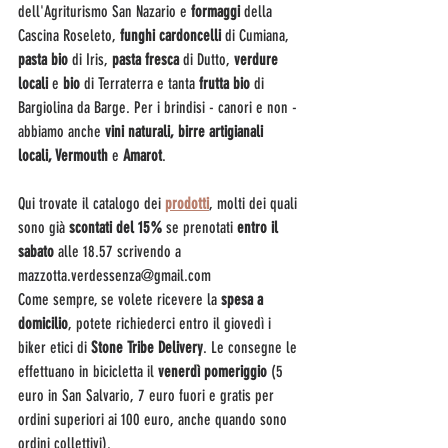
dell'Agriturismo San Nazario e 
formaggi
 della 
Cascina Roseleto, 
funghi cardoncelli
 di Cumiana,
pasta bio
 di Iris, 
pasta fresca 
di Dutto, 
verdure 
locali 
e 
bio
 di Terraterra e tanta 
frutta bio
 di 
Bargiolina da Barge. Per i brindisi - canori e non - 
abbiamo anche 
vini naturali, birre artigianali 
locali, Vermouth 
e 
Amarot
.
Qui trovate il catalogo dei 
prodotti
, molti dei quali 
sono già 
scontati del 15%
 se prenotati 
entro il 
sabato
 alle 18.57 scrivendo a 
mazzotta.verdessenza@gmail.com
Come sempre, se volete ricevere la 
spesa a 
domicilio
, potete richiederci entro il giovedì i 
biker etici di 
Stone Tribe Delivery
. Le consegne le 
effettuano in bicicletta il 
venerdì pomeriggio
 (5 
euro in San Salvario, 7 euro fuori e gratis per 
ordini superiori ai 100 euro, anche quando sono 
ordini collettivi).