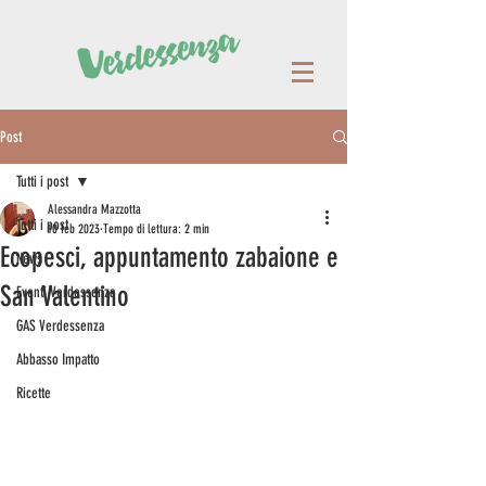
Post
Tutti i post
Alessandra Mazzotta
Tutti i post
10 feb 2023
Tempo di lettura: 2 min
Ecopesci, appuntamento zabaione e
News
San Valentino
Eventi Verdessenza
GAS Verdessenza
Abbasso Impatto
Ricette