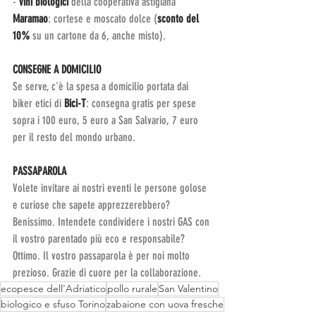
- 
vini biologici
 della cooperativa astigiana 
Maramao
: cortese e moscato dolce (
sconto del 
10%
 su un cartone da 6, anche misto).
CONSEGNE A DOMICILIO
Se serve, c'è la spesa a domicilio portata dai 
biker etici di 
Bici-T
: consegna gratis per spese 
sopra i 100 euro, 5 euro a San Salvario, 7 euro 
per il resto del mondo urbano.
PASSAPAROLA
Volete invitare ai nostri eventi le persone golose 
e curiose che sapete apprezzerebbero? 
Benissimo. Intendete condividere i nostri GAS con 
il vostro parentado più eco e responsabile? 
Ottimo. Il vostro passaparola è per noi molto 
prezioso. Grazie di cuore per la collaborazione.
ecopesce dell'Adriatico
pollo rurale
San Valentino
biologico e sfuso Torino
zabaione con uova fresche