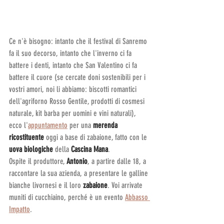
Ce n'è bisogno: intanto che il festival di Sanremo 
fa il suo decorso, intanto che l'inverno ci fa 
battere i denti, intanto che San Valentino ci fa 
battere il cuore (se cercate doni sostenibili per i 
vostri amori, noi li abbiamo: biscotti romantici 
dell'agriforno Rosso Gentile, prodotti di cosmesi 
naturale, kit barba per uomini e vini naturali), 
ecco l'
appuntamento
 per una 
merenda 
ricostituente
 oggi a base di zabaione, fatto con le
uova biologiche
 della 
Cascina Mana
.
Ospite il produttore, 
Antonio
, a partire dalle 18, a 
raccontare la sua azienda, a presentare le galline 
bianche livornesi e il loro 
zabaione
. Voi arrivate 
muniti di cucchiaino, perché è un evento 
Abbasso 
Impatto
.