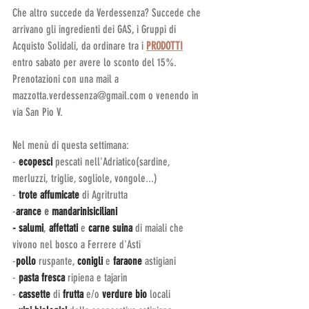
Che altro succede da Verdessenza? Succede che 
arrivano gli ingredienti dei GAS, i Gruppi di 
Acquisto Solidali, da ordinare tra i 
PRODOTTI
entro sabato per avere lo sconto del 15%. 
Prenotazioni con una mail a 
mazzotta.verdessenza@gmail.com o venendo in 
via San Pio V.
Nel menù di questa settimana:
- 
ecopesci 
pescati nell'Adriatico(sardine, 
merluzzi, triglie, sogliole, vongole...)
- 
trote affumicate
 di Agritrutta 
-
arance 
e
 mandarinisiciliani
- salumi
, 
affettati 
e 
carne suina
 di maiali che 
vivono nel bosco a Ferrere d'Asti
-
pollo
 ruspante, 
conigli 
e 
faraone
 astigiani
- 
pasta fresca
 ripiena e tajarin
-
 cassette 
di
 frutta
 e/o 
verdure bio
 locali