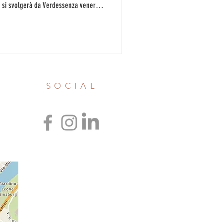
 : si svolgerà da Verdessenza venerdì
onerà? Lo leggete qui : poche
 tutto il tempo per pensare e
he volete portare sul palcoscenico
attempo vi ricordiamo i
SOCIAL