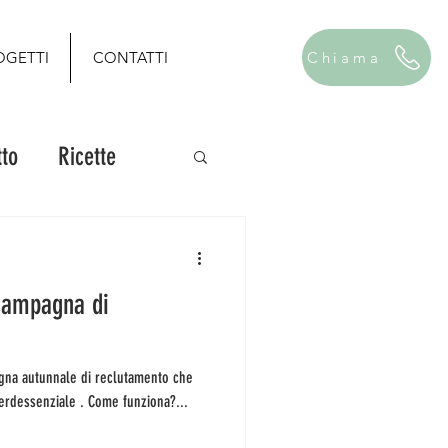
OGETTI
CONTATTI
Chiama
to
Ricette
campagna di
iare la comunità Verdessenziale . Come funziona?...