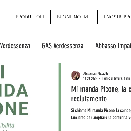
O
I PRODUTTORI
BUONE NOTIZIE
I NOSTRI PR
 Verdessenza
GAS Verdessenza
Abbasso Impat
Alessandra Mazzotta
10 ott 2025
Tempo di lettura: 1 min
Mi manda Picone, la 
reclutamento
Si chiama Mi manda Picone la campagna autunnale di reclutamento che
lanciamo per ampl