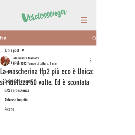
Post
Tutti i post
Alessandra Mazzotta
Tutti i post
4 feb 2022
Tempo di lettura: 1 min
La mascherina ffp2 più eco è Unica:
News
si riutilizza 50 volte. Ed è scontata
Eventi Verdessenza
GAS Verdessenza
Abbasso Impatto
Ricette