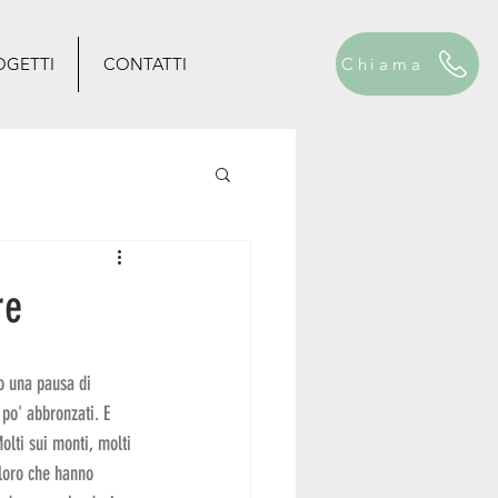
OGETTI
CONTATTI
Chiama
re
o una pausa di 
po' abbronzati. E 
olti sui monti, molti 
oloro che hanno 