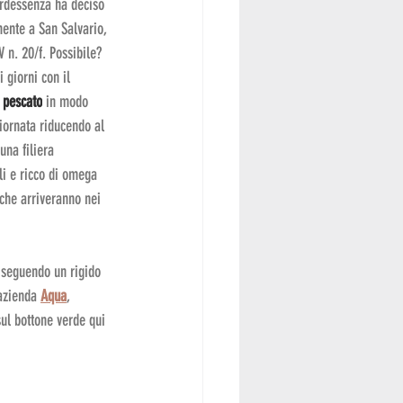
erdessenza ha deciso 
mente a San Salvario, 
V n. 20/f. Possibile? 
 giorni con il 
 pescato
 in modo 
giornata riducendo al 
una filiera 
li e ricco di omega 
 che arriveranno nei 
: seguendo un rigido 
'azienda 
Aqua
, 
ul bottone verde qui 