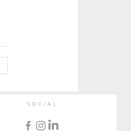
 anticaldo, con frutta, formaggi
 e trote affumicate nel GAS
senza
SOCIAL