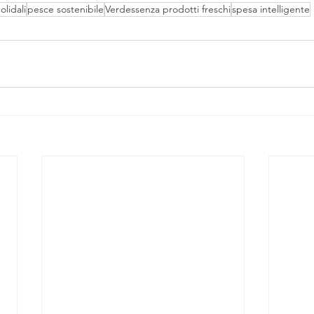
lidali
pesce sostenibile
Verdessenza prodotti freschi
spesa intelligente