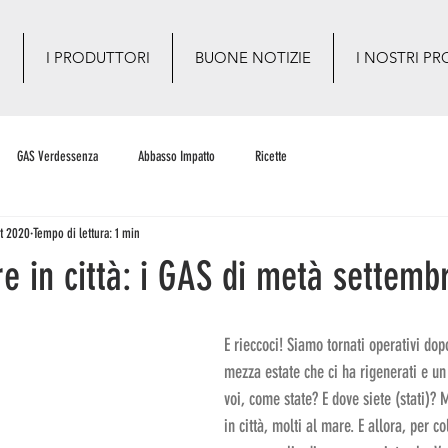
O
I PRODUTTORI
BUONE NOTIZIE
I NOSTRI PR
GAS Verdessenza
Abbasso Impatto
Ricette
et 2020
Tempo di lettura: 1 min
re in città: i GAS di metà settemb
E rieccoci! Siamo tornati operativi dop
mezza estate che ci ha rigenerati e un 
voi, come state? E dove siete (stati)? M
in città, molti al mare. E allora, per c