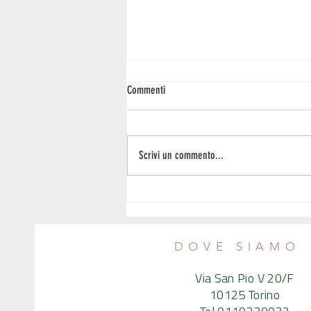
Commenti
Scrivi un commento...
Gli orari e le ferie di agosto, pollo e
cassette di verdura a sorpresa nel GAS
Verdessenza
DOVE SIAMO
Via San Pio V 20/F
10125 Torino