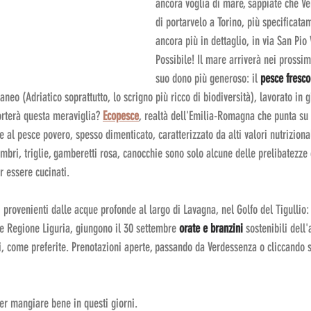
ancora voglia di mare, sappiate che V
di portarvelo a Torino, più specificata
ancora più in dettaglio, in via San Pio 
Possibile! Il mare arriverà nei prossimi
suo dono più generoso: il 
pesce fresco
neo (Adriatico soprattutto, lo scrigno più ricco di biodiversità), lavorato in 
orterà questa meraviglia? 
Ecopesce
, realtà dell'Emilia-Romagna che punta su 
e al pesce povero, spesso dimenticato, caratterizzato da alti valori nutriziona
ombri, triglie, gamberetti rosa, canocchie sono solo alcune delle prelibatezze
er essere cucinati.
i provenienti dalle acque profonde al largo di Lavagna, nel Golfo del Tigullio
e Regione Liguria, giungono il 30 settembre 
orate e branzini
 sostenibili dell
ti, come preferite. Prenotazioni aperte, passando da Verdessenza o cliccando s
er mangiare bene in questi giorni.