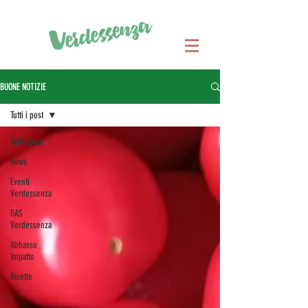
BUONE NOTIZIE
Tutti i post
Tutti i post
News
Eventi
Verdessenza
GAS
Verdessenza
Abbasso
Impatto
Ricette