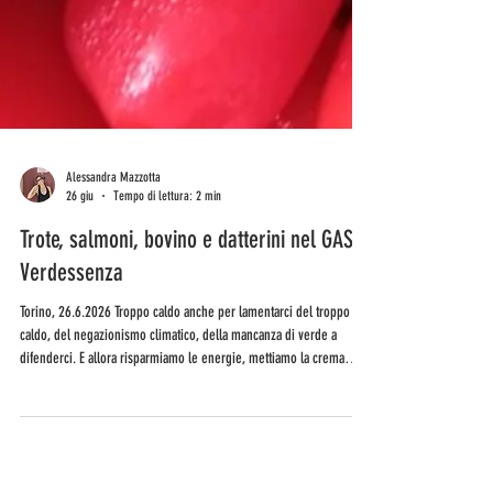
Alessandra Mazzotta
26 giu
Tempo di lettura: 2 min
Trote, salmoni, bovino e datterini nel GAS
Verdessenza
Torino, 26.6.2026 Troppo caldo anche per lamentarci del troppo
caldo, del negazionismo climatico, della mancanza di verde a
difenderci. E allora risparmiamo le energie, mettiamo la crema
solare, i deodoranti solidi e beviamo, tanto. Qui i 6 consigli da bere
che avevamo pubblicato lo scorso anno, quando comunque si stava
meglio. E da mangiare? Ecco tutti gli ingredienti in arrivo nel GAS